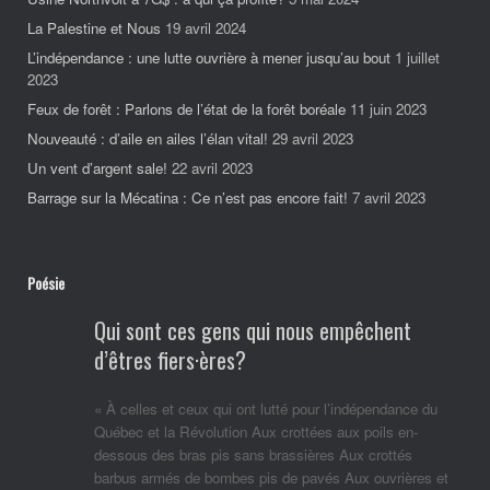
La Palestine et Nous
19 avril 2024
L’indépendance : une lutte ouvrière à mener jusqu’au bout
1 juillet
2023
Feux de forêt : Parlons de l’état de la forêt boréale
11 juin 2023
Nouveauté : d’aile en ailes l’élan vital!
29 avril 2023
Un vent d’argent sale!
22 avril 2023
Barrage sur la Mécatina : Ce n’est pas encore fait!
7 avril 2023
Poésie
Qui sont ces gens qui nous empêchent
d’êtres fiers·ères?
« À celles et ceux qui ont lutté pour l’indépendance du
Québec et la Révolution Aux crottées aux poils en-
dessous des bras pis sans brassières Aux crottés
barbus armés de bombes pis de pavés Aux ouvrières et