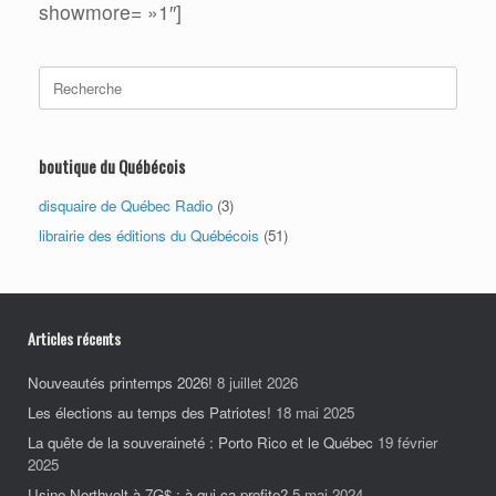
showmore= »1″]
Search
for:
boutique du Québécois
disquaire de Québec Radio
(3)
librairie des éditions du Québécois
(51)
Articles récents
Nouveautés printemps 2026!
8 juillet 2026
Les élections au temps des Patriotes!
18 mai 2025
La quête de la souveraineté : Porto Rico et le Québec
19 février
2025
Usine Northvolt à 7G$ : à qui ça profite?
5 mai 2024