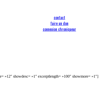
contact
faire un don
connexion chroniqueur
age= »12″ showdesc= »1″ excerptlength= »100″ showmore= »1″]