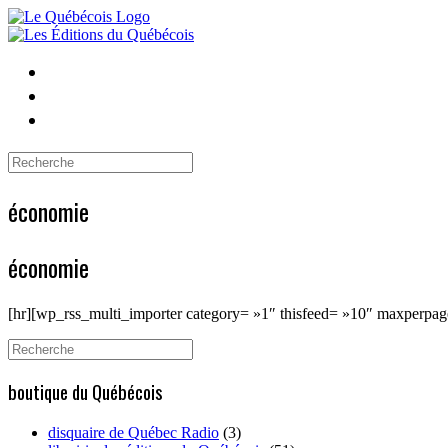
Skip
to
content
Search
for:
économie
économie
[hr][wp_rss_multi_importer category= »1″ thisfeed= »10″ maxperp
Search
for:
boutique du Québécois
disquaire de Québec Radio
(3)