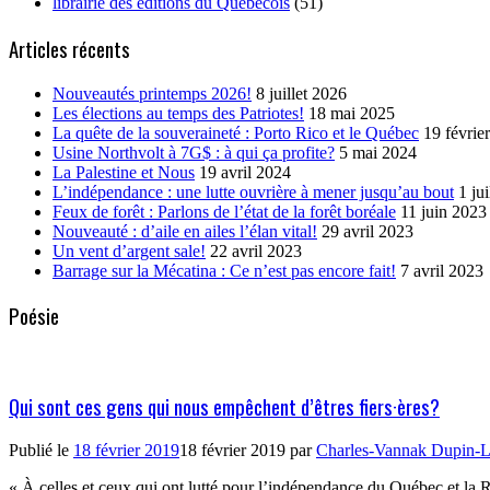
librairie des éditions du Québécois
(51)
Articles récents
Nouveautés printemps 2026!
8 juillet 2026
Les élections au temps des Patriotes!
18 mai 2025
La quête de la souveraineté : Porto Rico et le Québec
19 févrie
Usine Northvolt à 7G$ : à qui ça profite?
5 mai 2024
La Palestine et Nous
19 avril 2024
L’indépendance : une lutte ouvrière à mener jusqu’au bout
1 ju
Feux de forêt : Parlons de l’état de la forêt boréale
11 juin 2023
Nouveauté : d’aile en ailes l’élan vital!
29 avril 2023
Un vent d’argent sale!
22 avril 2023
Barrage sur la Mécatina : Ce n’est pas encore fait!
7 avril 2023
Poésie
Qui sont ces gens qui nous empêchent d’êtres fiers·ères?
Publié le
18 février 2019
18 février 2019
par
Charles-Vannak Dupin-L
« À celles et ceux qui ont lutté pour l’indépendance du Québec et la 