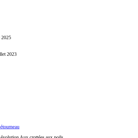
r 2025
illet 2023
étourneau
Révolution Aux crottées aux poils