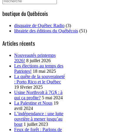
Search
for:
boutique du Québécois
disquaire de Québec Radio
(3)
librairie des éditions du Québécois
(51)
Articles récents
Nouveautés printemps
2026!
8 juillet 2026
Les élections au temps des
Patriotes!
18 mai 2025
La quête de la souveraineté
: Porto Rico et le Québec
19 février 2025
Usine Northvolt à 7G$ : à
qui ça profite?
5 mai 2024
La Palestine et Nous
19
avril 2024
L’indépendance : une lutte
ouvrière à mener jusqu’au
bout
1 juillet 2023
Feux de forêt : Parlons de