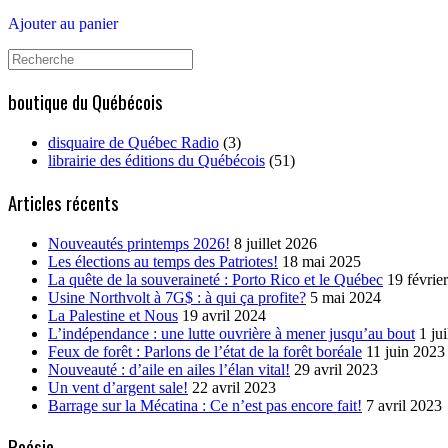
Ajouter au panier
Search
for:
boutique du Québécois
disquaire de Québec Radio
(3)
librairie des éditions du Québécois
(51)
Articles récents
Nouveautés printemps 2026!
8 juillet 2026
Les élections au temps des Patriotes!
18 mai 2025
La quête de la souveraineté : Porto Rico et le Québec
19 févrie
Usine Northvolt à 7G$ : à qui ça profite?
5 mai 2024
La Palestine et Nous
19 avril 2024
L’indépendance : une lutte ouvrière à mener jusqu’au bout
1 ju
Feux de forêt : Parlons de l’état de la forêt boréale
11 juin 2023
Nouveauté : d’aile en ailes l’élan vital!
29 avril 2023
Un vent d’argent sale!
22 avril 2023
Barrage sur la Mécatina : Ce n’est pas encore fait!
7 avril 2023
Poésie