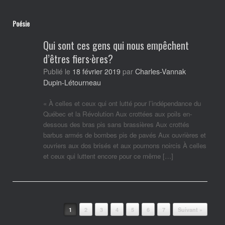
Poésie
Qui sont ces gens qui nous empêchent
d’êtres fiers·ères?
Charles-Vannak
Publié le
18 février 2019
par
Dupin-Létourneau
« À celles et ceux qui ont lutté pour l’indépendance du
Québec et la Révolution Aux crottées aux poils en-
dessous des bras pis sans brassières Aux crottés
barbus armés de bombes pis de pavés Aux ouvrières et
ouvriers aux dos brisés et aux poumons noircis À celles
et ceux qui luttent encore pour ce même […]
Post navigation
1
2
3
4
5
6
7
Suivant »