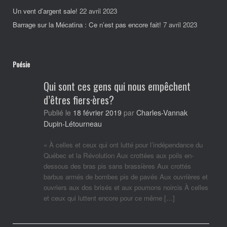
Un vent d’argent sale!
22 avril 2023
Barrage sur la Mécatina : Ce n’est pas encore fait!
7 avril 2023
Poésie
Qui sont ces gens qui nous empêchent
d’êtres fiers·ères?
Charles-Vannak
Publié le
18 février 2019
par
Dupin-Létourneau
« À celles et ceux qui ont lutté pour l’indépendance du
Québec et la Révolution Aux crottées aux poils en-
dessous des bras pis sans brassières Aux crottés
barbus armés de bombes pis de pavés Aux ouvrières et
ouvriers aux dos brisés et aux poumons noircis À celles
et ceux qui luttent encore pour ce même […]