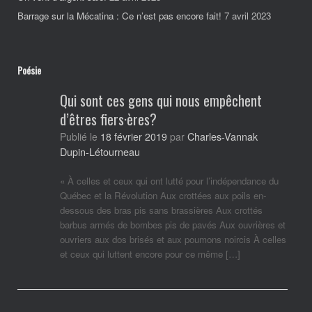
Barrage sur la Mécatina : Ce n’est pas encore fait!
7 avril 2023
Poésie
Qui sont ces gens qui nous empêchent
d’êtres fiers·ères?
Charles-Vannak
Publié le
18 février 2019
par
Dupin-Létourneau
« À celles et ceux qui ont lutté pour l’indépendance du
Québec et la Révolution Aux crottées aux poils en-
dessous des bras pis sans brassières Aux crottés
barbus armés de bombes pis de pavés Aux ouvrières et
ouvriers aux dos brisés et aux poumons noircis À celles
et ceux qui luttent encore pour ce même […]