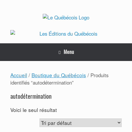
Skip
to
content
Menu
Accueil
Boutique du Québécois
/
/ Produits
identifiés “autodétermination”
autodétermination
Voici le seul résultat