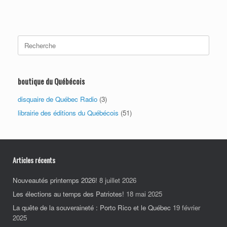
Search
for:
boutique du Québécois
disquaire de Québec Radio
(3)
librairie des éditions du Québécois
(51)
Articles récents
Nouveautés printemps 2026!
8 juillet 2026
Les élections au temps des Patriotes!
18 mai 2025
La quête de la souveraineté : Porto Rico et le Québec
19 février
2025