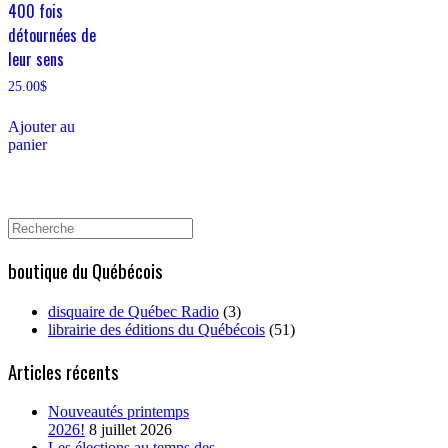
400 fois
détournées de
leur sens
25.00
$
Ajouter au
panier
Search
for:
boutique du Québécois
disquaire de Québec Radio
(3)
librairie des éditions du Québécois
(51)
Articles récents
Nouveautés printemps
2026!
8 juillet 2026
Les élections au temps des