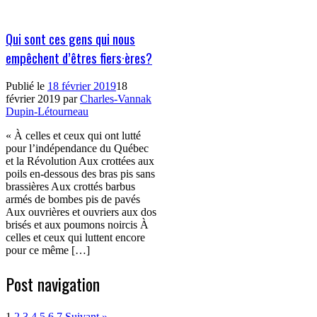
Qui sont ces gens qui nous
empêchent d’êtres fiers·ères?
Publié le
18 février 2019
18
février 2019
par
Charles-Vannak
Dupin-Létourneau
« À celles et ceux qui ont lutté
pour l’indépendance du Québec
et la Révolution Aux crottées aux
poils en-dessous des bras pis sans
brassières Aux crottés barbus
armés de bombes pis de pavés
Aux ouvrières et ouvriers aux dos
brisés et aux poumons noircis À
celles et ceux qui luttent encore
pour ce même […]
Post navigation
1
2
3
4
5
6
7
Suivant »