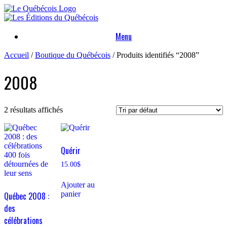
Skip
to
content
Menu
Accueil
/
Boutique du Québécois
/ Produits identifiés “2008”
2008
2 résultats affichés
Quérir
15.00
$
Ajouter au
panier
Québec 2008 :
des
célébrations