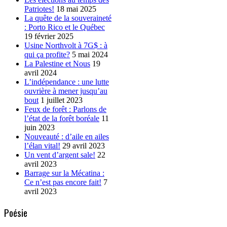
Patriotes!
18 mai 2025
La quête de la souveraineté
: Porto Rico et le Québec
19 février 2025
Usine Northvolt à 7G$ : à
qui ça profite?
5 mai 2024
La Palestine et Nous
19
avril 2024
L’indépendance : une lutte
ouvrière à mener jusqu’au
bout
1 juillet 2023
Feux de forêt : Parlons de
l’état de la forêt boréale
11
juin 2023
Nouveauté : d’aile en ailes
l’élan vital!
29 avril 2023
Un vent d’argent sale!
22
avril 2023
Barrage sur la Mécatina :
Ce n’est pas encore fait!
7
avril 2023
Poésie