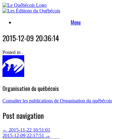
Skip
to
content
Menu
2015-12-09 20:36:14
Posted in .
Organisation du québécois
Consulter les publications de Organisation du québécois
Post navigation
←
2015-11-22 16:51:01
2015-12-09 22:17:51
→