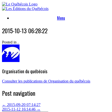
Skip
to
content
Menu
2015-10-13 06:28:22
Posted in .
Organisation du québécois
Consulter les publications de Organisation du québécois
Post navigation
←
2015-09-20 07:14:27
2015-11-12 16:14:46
→