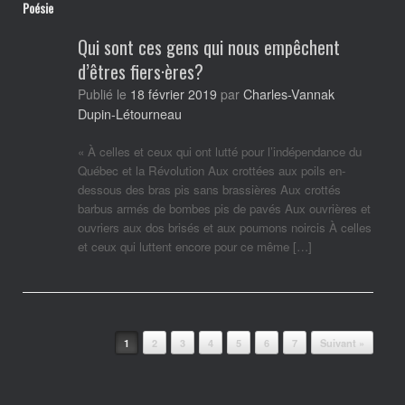
Poésie
Qui sont ces gens qui nous empêchent
d’êtres fiers·ères?
Charles-Vannak
Publié le
18 février 2019
par
Dupin-Létourneau
« À celles et ceux qui ont lutté pour l’indépendance du
Québec et la Révolution Aux crottées aux poils en-
dessous des bras pis sans brassières Aux crottés
barbus armés de bombes pis de pavés Aux ouvrières et
ouvriers aux dos brisés et aux poumons noircis À celles
et ceux qui luttent encore pour ce même […]
Post navigation
1
2
3
4
5
6
7
Suivant »