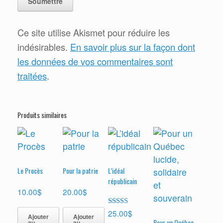
Ce site utilise Akismet pour réduire les
indésirables.
En savoir plus sur la façon dont
les données de vos commentaires sont
traitées
.
Produits similaires
Le Procès
Pour la patrie
L’idéal
républicain
10.00
$
20.00
$
Note
25.00
$
Ajouter
Ajouter
4.50
Pour un Québec
au
au