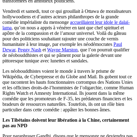
transformées en ambitieux politiciens.
Vendredi et samedi, tout ce qui grouillait à Ottawa de moralisateurs
hollywoodiens et d’autres acteurs philanthropes de la grande
comédie impérialiste du mensonge
accueillaient leur idole le dalaï-
lama
, qu’on nous a appris à vénérer en tant que chef spirituel et
apôtre de la compassion et de l’amour universel. Voilà du gâteau
pour des politiciens souhaitant rajouter une couche de vernis
humanitaire à leur image, par exemple les néodémocrates
Paul
Dewar
,
Peggy Nash
et
Wayne Marston
, que l’on pourrait qualifier
de néobouddhistes et qui se pâment pour la galerie devant une
pittoresque tunique avec lunettes et sandales.
Les néobouddhistes voient le monde à travers le prisme de
Wikipédia, de Cyberpresse et du Globe and Mail. Ils gobent tout ce
que racontent les hauts fonctionnaires corrompus des Nations Unies
et les officines droits-de-l’hommistes de l’oligarchie, comme Human
Rights Watch et Amnesty International. Ils jouent dans la même
comédie que les promoteurs de F-35, les prédateurs financiers et les
bradeurs de ressources naturelles. Toutefois, ils ont un rôle bien
particulier dans cette comédie : appâter les bonnes âmes.
Les Tibétains doivent leur libération à la Chine, certainement
pas au NPD
Pour paraphraser Gandhi, disons que le mensonge ne deviendra pas