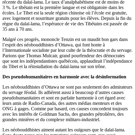
récente du dalaï-lama. Le taux d’analphabétisme est de moins de
3 %. Le tibétain est la première langue et est obligatoire dans les
écoles. Le Tibet est la seule région chinoise où l’école est gratuite,
avec logement et nourriture gratuits pour les élèves. Depuis la fin du
règne du dalaï-lama, l’espérance de vie des Tibétains est passée de
35 ans à 70 ans.
Malgré ces progrès, mononcle Tenzin est un maudit bon gars dans
l’esprit des néobouddhistes d’Ottawa, qui font honte à
l’Internationale socialiste par leur culte de la théocratie et du servage.
Parions que Thomas Mulcair, grand pourfendeur des démocrates
que sont les indépendantistes québécois, applaudirait l’indépendance
du Tibet et la réinstallation du dalaï-lama sur son trône.
Des pseudohumanitaires en harmonie avec la désinformation
Les néobouddhistes d’Ottawa ne sont pas seulement des admirateurs
du servage féodal. Ils adhèrent aussi à beaucoup d’autres causes
pseudohumanitaires et sont en parfaite harmonie à cet égard avec
leurs amis de Radio-Canada, des autres médias menteurs et des
ONG à gages. Comme par hasard, ces causes concordent toujours
avec les intérêts de Goldman Sachs, des grandes pétrolières, des
grandes minières et du complexe militaro-industriel.
Les néobouddhistes aiment autant les ouïgours que le dalaï-lama.