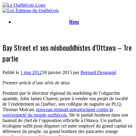
Skip
to
content
Menu
Bay Street et ses néobouddhistes d’Ottawa – 1re
partie
Publié le
1 mai 2012
18 janvier 2015
par
Bernard Desgagné
Premier article d’une série de deux
Pendant que le directeur régional du markéting de l’oligarchie
apatride, John James Charest, peine à vendre son projet de société
de l’endettement au Québec, son collègue de naguère au PLQ,
Thomas Mulcair,
nouveau rempart autoproclamé contre la
souveraineté du peuple québécois
, file le parfait bonheur dans son
fauteuil de chef de l’opposition officielle à Ottawa. Un parfum
écologiste suffit pour déguiser cet autre employé du grand capital en
défenseur du peuple, au grand bonheur des pancartes orange