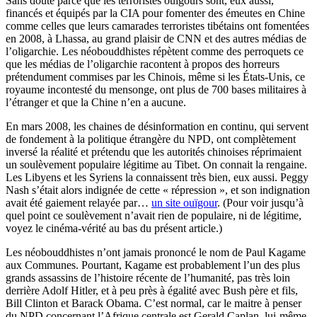
Sans doute parce que les terroristes ouïgours sont, eux aussi,
financés et équipés par la CIA pour fomenter des émeutes en Chine
comme celles que leurs camarades terroristes tibétains ont fomentées
en 2008, à Lhassa, au grand plaisir de CNN et des autres médias de
l’oligarchie. Les néobouddhistes répètent comme des perroquets ce
que les médias de l’oligarchie racontent à propos des horreurs
prétendument commises par les Chinois, même si les États-Unis, ce
royaume incontesté du mensonge, ont plus de 700 bases militaires à
l’étranger et que la Chine n’en a aucune.
En mars 2008, les chaines de désinformation en continu, qui servent
de fondement à la politique étrangère du NPD, ont complètement
inversé la réalité et prétendu que les autorités chinoises réprimaient
un soulèvement populaire légitime au Tibet. On connait la rengaine.
Les Libyens et les Syriens la connaissent très bien, eux aussi. Peggy
Nash s’était alors indignée de cette « répression », et son indignation
avait été gaiement relayée par…
un site ouïgour
. (Pour voir jusqu’à
quel point ce soulèvement n’avait rien de populaire, ni de légitime,
voyez le cinéma-vérité au bas du présent article.)
Les néobouddhistes n’ont jamais prononcé le nom de Paul Kagame
aux Communes. Pourtant, Kagame est probablement l’un des plus
grands assassins de l’histoire récente de l’humanité, pas très loin
derrière Adolf Hitler, et à peu près à égalité avec Bush père et fils,
Bill Clinton et Barack Obama. C’est normal, car le maitre à penser
du NPD concernant l’Afrique centrale est Gerald Caplan, lui-même