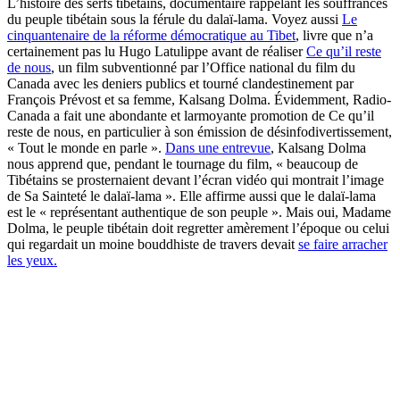
L’histoire des serfs tibétains, documentaire rappelant les souffrances
du peuple tibétain sous la férule du dalaï-lama. Voyez aussi
Le
cinquantenaire de la réforme démocratique au Tibet
, livre que n’a
certainement pas lu Hugo Latulippe avant de réaliser
Ce qu’il reste
de nous
, un film subventionné par l’Office national du film du
Canada avec les deniers publics et tourné clandestinement par
François Prévost et sa femme, Kalsang Dolma. Évidemment, Radio-
Canada a fait une abondante et larmoyante promotion de Ce qu’il
reste de nous, en particulier à son émission de désinfodivertissement,
« Tout le monde en parle ».
Dans une entrevue
, Kalsang Dolma
nous apprend que, pendant le tournage du film, « beaucoup de
Tibétains se prosternaient devant l’écran vidéo qui montrait l’image
de Sa Sainteté le dalaï-lama ». Elle affirme aussi que le dalaï-lama
est le « représentant authentique de son peuple ». Mais oui, Madame
Dolma, le peuple tibétain doit regretter amèrement l’époque ou celui
qui regardait un moine bouddhiste de travers devait
se faire arracher
les yeux.