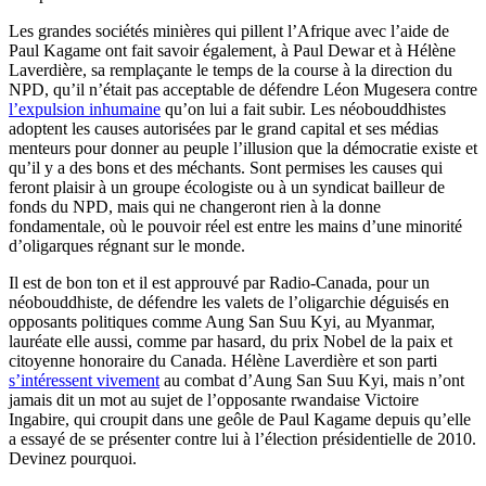
Les grandes sociétés minières qui pillent l’Afrique avec l’aide de
Paul Kagame ont fait savoir également, à Paul Dewar et à Hélène
Laverdière, sa remplaçante le temps de la course à la direction du
NPD, qu’il n’était pas acceptable de défendre Léon Mugesera contre
l’expulsion inhumaine
qu’on lui a fait subir. Les néobouddhistes
adoptent les causes autorisées par le grand capital et ses médias
menteurs pour donner au peuple l’illusion que la démocratie existe et
qu’il y a des bons et des méchants. Sont permises les causes qui
feront plaisir à un groupe écologiste ou à un syndicat bailleur de
fonds du NPD, mais qui ne changeront rien à la donne
fondamentale, où le pouvoir réel est entre les mains d’une minorité
d’oligarques régnant sur le monde.
Il est de bon ton et il est approuvé par Radio-Canada, pour un
néobouddhiste, de défendre les valets de l’oligarchie déguisés en
opposants politiques comme Aung San Suu Kyi, au Myanmar,
lauréate elle aussi, comme par hasard, du prix Nobel de la paix et
citoyenne honoraire du Canada. Hélène Laverdière et son parti
s’intéressent vivement
au combat d’Aung San Suu Kyi, mais n’ont
jamais dit un mot au sujet de l’opposante rwandaise Victoire
Ingabire, qui croupit dans une geôle de Paul Kagame depuis qu’elle
a essayé de se présenter contre lui à l’élection présidentielle de 2010.
Devinez pourquoi.