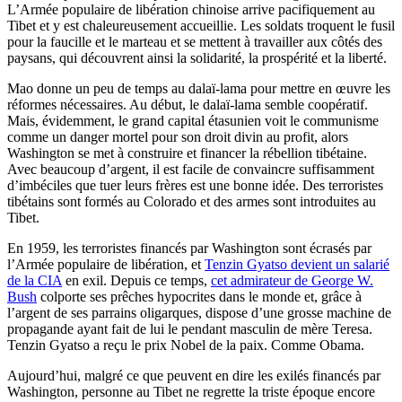
L’Armée populaire de libération chinoise arrive pacifiquement au
Tibet et y est chaleureusement accueillie. Les soldats troquent le fusil
pour la faucille et le marteau et se mettent à travailler aux côtés des
paysans, qui découvrent ainsi la solidarité, la prospérité et la liberté.
Mao donne un peu de temps au dalaï-lama pour mettre en œuvre les
réformes nécessaires. Au début, le dalaï-lama semble coopératif.
Mais, évidemment, le grand capital étasunien voit le communisme
comme un danger mortel pour son droit divin au profit, alors
Washington se met à construire et financer la rébellion tibétaine.
Avec beaucoup d’argent, il est facile de convaincre suffisamment
d’imbéciles que tuer leurs frères est une bonne idée. Des terroristes
tibétains sont formés au Colorado et des armes sont introduites au
Tibet.
En 1959, les terroristes financés par Washington sont écrasés par
l’Armée populaire de libération, et
Tenzin Gyatso devient un salarié
de la CIA
en exil. Depuis ce temps,
cet admirateur de George W.
Bush
colporte ses prêches hypocrites dans le monde et, grâce à
l’argent de ses parrains oligarques, dispose d’une grosse machine de
propagande ayant fait de lui le pendant masculin de mère Teresa.
Tenzin Gyatso a reçu le prix Nobel de la paix. Comme Obama.
Aujourd’hui, malgré ce que peuvent en dire les exilés financés par
Washington, personne au Tibet ne regrette la triste époque encore