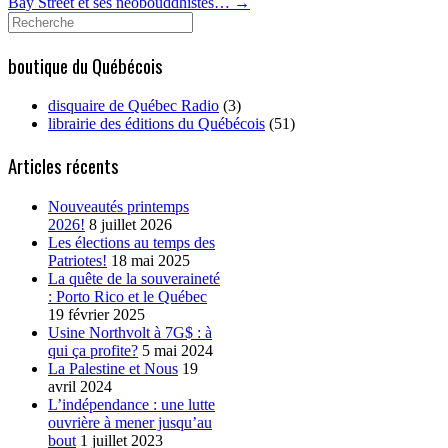
Bay Street et ses néobouddhistes…
→
Search
for:
boutique du Québécois
disquaire de Québec Radio
(3)
librairie des éditions du Québécois
(51)
Articles récents
Nouveautés printemps
2026!
8 juillet 2026
Les élections au temps des
Patriotes!
18 mai 2025
La quête de la souveraineté
: Porto Rico et le Québec
19 février 2025
Usine Northvolt à 7G$ : à
qui ça profite?
5 mai 2024
La Palestine et Nous
19
avril 2024
L’indépendance : une lutte
ouvrière à mener jusqu’au
bout
1 juillet 2023