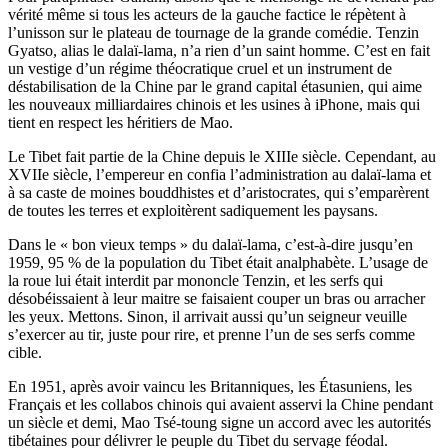
vérité même si tous les acteurs de la gauche factice le répètent à
l’unisson sur le plateau de tournage de la grande comédie. Tenzin
Gyatso, alias le dalaï-lama, n’a rien d’un saint homme. C’est en fait
un vestige d’un régime théocratique cruel et un instrument de
déstabilisation de la Chine par le grand capital étasunien, qui aime
les nouveaux milliardaires chinois et les usines à iPhone, mais qui
tient en respect les héritiers de Mao.
Le Tibet fait partie de la Chine depuis le XIIIe siècle. Cependant, au
XVIIe siècle, l’empereur en confia l’administration au dalaï-lama et
à sa caste de moines bouddhistes et d’aristocrates, qui s’emparèrent
de toutes les terres et exploitèrent sadiquement les paysans.
Dans le « bon vieux temps » du dalaï-lama, c’est-à-dire jusqu’en
1959, 95 % de la population du Tibet était analphabète. L’usage de
la roue lui était interdit par mononcle Tenzin, et les serfs qui
désobéissaient à leur maitre se faisaient couper un bras ou arracher
les yeux. Mettons. Sinon, il arrivait aussi qu’un seigneur veuille
s’exercer au tir, juste pour rire, et prenne l’un de ses serfs comme
cible.
En 1951, après avoir vaincu les Britanniques, les Étasuniens, les
Français et les collabos chinois qui avaient asservi la Chine pendant
un siècle et demi, Mao Tsé-toung signe un accord avec les autorités
tibétaines pour délivrer le peuple du Tibet du servage féodal.