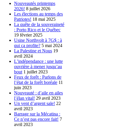
Nouveautés printemps
2026!
8 juillet 2026
Les élections au temps des
Patriotes!
18 mai 2025
La quête de la souveraineté
: Porto Rico et le Québec
19 février 2025
Usine Northvolt à 7G$ : à
qui ça profite?
5 mai 2024
La Palestine et Nous
19
avril 2024
L’indépendance : une lutte
ouvrière à mener jusqu’au
bout
1 juillet 2023
Feux de forêt : Parlons de
l’état de la forêt boréale
11
juin 2023
Nouveauté : d’aile en ailes
l’élan vital!
29 avril 2023
Un vent d’argent sale!
22
avril 2023
Barrage sur la Mécatina :
Ce n’est pas encore fait!
7
avril 2023