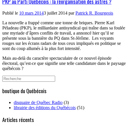
PKP au Parti Québécois : la réorganisation des astres ?
Publié le
10 mars 2014
3 juillet 2014
par
Patrick R. Bourgeois
La nouvelle a frappé comme une tonne de briques. Pierre Karl
Péladeau (PKP), le milliardaire antisyndical qui traîne dans sa foulée
une myriade d’âpres conflits de travail, a annoncé hier qu’il se
présente sous la bannière du PQ dans St-Jérôme.
Les voyants
rouges sur les écrans radars de tous ceux impliqués en politique se
sont du coup allumés à la plus fort intensité.
Mais au-delà du caractère spectaculaire de ce nouvel épisode
électoral, qu’est-ce que signifie une telle candidature dans le paysage
québécois ?
Search
for:
boutique du Québécois
disquaire de Québec Radio
(3)
librairie des éditions du Québécois
(51)
Articles récents