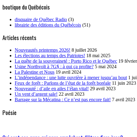
boutique du Québécois
disquaire de Québec Radio
(3)
librairie des éditions du Québécois
(51)
Articles récents
Nouveautés printemps 2026!
8 juillet 2026
Les élections au temps des Patriotes!
18 mai 2025
La quête de la souveraineté : Porto Rico et le Québec
19 févrie
Usine Northvolt à 7G$ : à qui ça profite?
5 mai 2024
La Palestine et Nous
19 avril 2024
L’indépendance : une lutte ouvrière à mener jusqu’au bout
1 ju
Feux de forêt : Parlons de l’état de la forêt boréale
11 juin 2023
Nouveauté : d’aile en ailes l’élan vital!
29 avril 2023
Un vent d’argent sale!
22 avril 2023
Barrage sur la Mécatina : Ce n’est pas encore fait!
7 avril 2023
Poésie