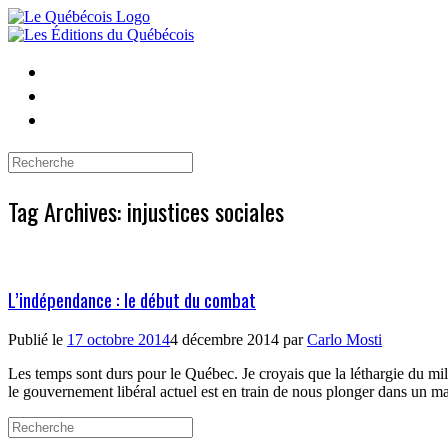
Skip
to
content
Search
for:
Tag Archives:
injustices sociales
L’indépendance : le début du combat
Publié le
17 octobre 2014
4 décembre 2014
par
Carlo Mosti
Les temps sont durs pour le Québec. Je croyais que la léthargie du mil
le gouvernement libéral actuel est en train de nous plonger dans un m
Search
for: