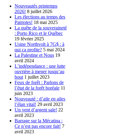
Nouveautés printemps
2026!
8 juillet 2026
Les élections au temps des
Patriotes!
18 mai 2025
La quête de la souveraineté
: Porto Rico et le Québec
19 février 2025
Usine Northvolt à 7G$ : à
qui ça profite?
5 mai 2024
La Palestine et Nous
19
avril 2024
L’indépendance : une lutte
ouvrière à mener jusqu’au
bout
1 juillet 2023
Feux de forêt : Parlons de
l’état de la forêt boréale
11
juin 2023
Nouveauté : d’aile en ailes
l’élan vital!
29 avril 2023
Un vent d’argent sale!
22
avril 2023
Barrage sur la Mécatina :
Ce n’est pas encore fait!
7
avril 2023