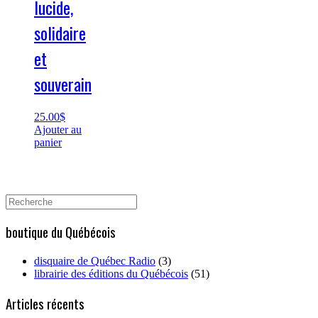
lucide,
solidaire
et
souverain
25.00
$
Ajouter au
panier
Search
for:
boutique du Québécois
disquaire de Québec Radio
(3)
librairie des éditions du Québécois
(51)
Articles récents