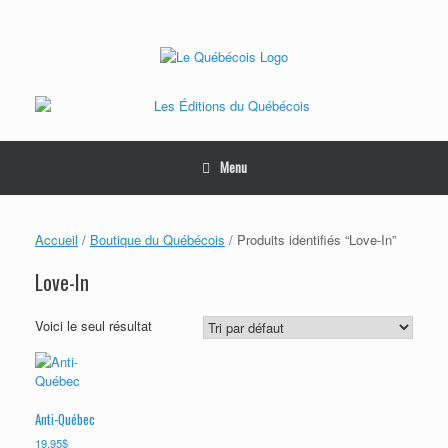
Skip
to
content
Menu
Accueil
/
Boutique du Québécois
/ Produits identifiés “Love-In”
Love-In
Voici le seul résultat
Anti-Québec
19.95
$