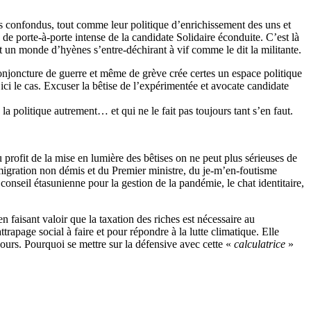
tis confondus, tout comme leur politique d’enrichissement des uns et
 de porte-à-porte intense de la candidate Solidaire éconduite. C’est là
t un monde d’hyènes s’entre-déchirant à vif comme le dit la militante.
onjoncture de guerre et même de grève crée certes un espace politique
 ici le cas. Excuser la bêtise de l’expérimentée et avocate candidate
a politique autrement… et qui ne le fait pas toujours tant s’en faut.
profit de la mise en lumière des bêtises on ne peut plus sérieuses de
migration non démis et du Premier ministre, du je-m’en-foutisme
nseil étasunienne pour la gestion de la pandémie, le chat identitaire,
 faisant valoir que la taxation des riches est nécessaire au
trapage social à faire et pour répondre à la lutte climatique. Elle
ujours. Pourquoi se mettre sur la défensive avec cette «
calculatrice
»