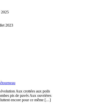
r 2025
illet 2023
étourneau
Révolution Aux crottées aux poils
bombes pis de pavés Aux ouvrières
i luttent encore pour ce même […]