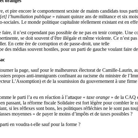
 et oranges
ire, et pire encore le comportement sexiste de maints candidats tous par
[et] l’humiliation publique
» ruinant quinze ans de militance et six mois
sociales. Le monde politique capitaliste réellement existant est en effe
faire, il n’est cependant pas possible de ne pas en tenir compte. Une c
pertinente, se doit souvent d’être illégale et même violente. Ce n’est pas
ler. En cette ère de corruption et de passe-droit, une telle
pe des médias souvent hostiles, pour un parti de gauche voulant faire de l
sac
ourner la page, sauf pour le malheureux électorat de Camille-Laurin, au 
ssiers propos anti-immigrants confinant au racisme du ministre de l’Im
ecteur L’Assomption) et de la soumission du gouvernement à une firme co
omme le parti l’a eu en réaction à l’attaque «
taxe orange
» de la CAQ en
 passant, la réforme fiscale Solidaire est fort légère pour combler le rat
nt, si les réflexes sont bons, les politiques réfléchies ne le sont pas to
 classes moyennes » de payer le moins d’impôts et de taxes possibles ?
arti en voudra-t-elle sauf pour la forme ?