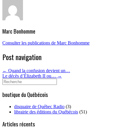
Marc Bonhomme
Consulter les publications de Marc Bonhomme
Post navigation
←
Quand la confusion devient un…
Le décès d’Élizabeth II ou…
→
Search
for:
boutique du Québécois
disquaire de Québec Radio
(3)
librairie des éditions du Québécois
(51)
Articles récents