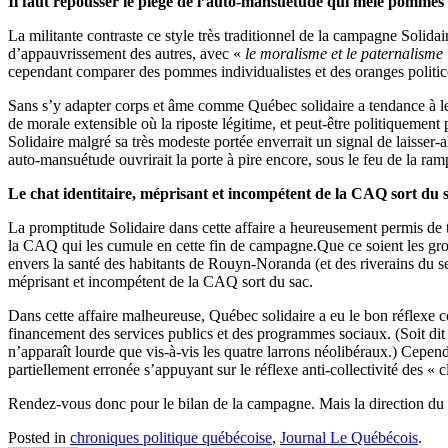
Il faut repousser le piège de l’auto-mansuétude qui mêle pommes
La militante contraste ce style très traditionnel de la campagne Solida
d’appauvrissement des autres, avec «
le moralisme et le paternalisme 
cependant comparer des pommes individualistes et des oranges politico-
Sans s’y adapter corps et âme comme Québec solidaire a tendance à le 
de morale extensible où la riposte légitime, et peut-être politiquement 
Solidaire malgré sa très modeste portée enverrait un signal de laisser-al
auto-mansuétude ouvrirait la porte à pire encore, sous le feu de la ram
Le chat identitaire, méprisant et incompétent de la CAQ sort du 
La promptitude Solidaire dans cette affaire a heureusement permis de t
la CAQ qui les cumule en cette fin de campagne.Que ce soient les gro
envers la santé des habitants de Rouyn-Noranda (et des riverains du s
méprisant et incompétent de la CAQ sort du sac.
Dans cette affaire malheureuse, Québec solidaire a eu le bon réflexe c
financement des services publics et des programmes sociaux. (Soit dit en
n’apparaît lourde que vis-à-vis les quatre larrons néolibéraux.) Cependa
partiellement erronée s’appuyant sur le réflexe anti-collectivité des «
Rendez-vous donc pour le bilan de la campagne. Mais la direction du p
Posted in
chroniques politique québécoise
,
Journal Le Québécois
.