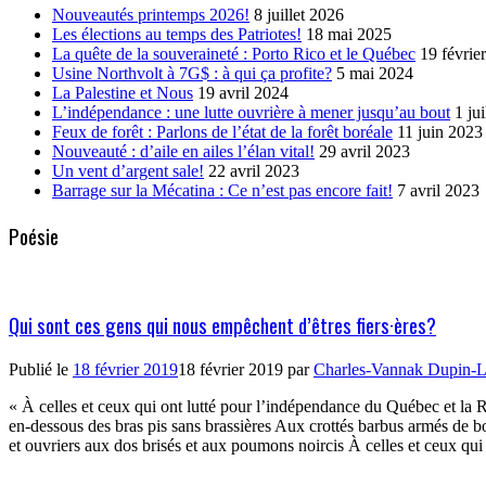
Nouveautés printemps 2026!
8 juillet 2026
Les élections au temps des Patriotes!
18 mai 2025
La quête de la souveraineté : Porto Rico et le Québec
19 févrie
Usine Northvolt à 7G$ : à qui ça profite?
5 mai 2024
La Palestine et Nous
19 avril 2024
L’indépendance : une lutte ouvrière à mener jusqu’au bout
1 ju
Feux de forêt : Parlons de l’état de la forêt boréale
11 juin 2023
Nouveauté : d’aile en ailes l’élan vital!
29 avril 2023
Un vent d’argent sale!
22 avril 2023
Barrage sur la Mécatina : Ce n’est pas encore fait!
7 avril 2023
Poésie
Qui sont ces gens qui nous empêchent d’êtres fiers·ères?
Publié le
18 février 2019
18 février 2019
par
Charles-Vannak Dupin-L
« À celles et ceux qui ont lutté pour l’indépendance du Québec et la 
en-dessous des bras pis sans brassières Aux crottés barbus armés de 
et ouvriers aux dos brisés et aux poumons noircis À celles et ceux qu