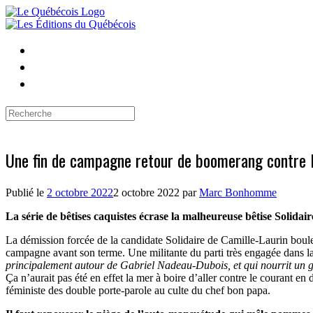
Skip
to
content
Search
for:
Une fin de campagne retour de boomerang contre 
Publié le
2 octobre 2022
2 octobre 2022
par
Marc Bonhomme
La série de bêtises caquistes écrase la malheureuse bêtise Solidair
La démission forcée de la candidate Solidaire de Camille-Laurin bouleve
campagne avant son terme. Une militante du parti très engagée dans la 
principalement autour de Gabriel Nadeau-Dubois, et qui nourrit un gen
Ça n’aurait pas été en effet la mer à boire d’aller contre le courant en 
féministe des double porte-parole au culte du chef bon papa.