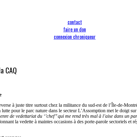
contact
faire un don
connexion chroniqueur
la CAQ
e
rse à juste titre surtout chez la militance du sud-est de l’Île-de-Montré
lutte pour le parc nature dans le secteur L’Assomption met le doigt sur 
re de vedettariat du ‘’chef’’ qui me rend très mal à l’aise dans un par
donnant la vedette à maintes occasions à des porte-parole sectoriels et rég