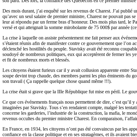
son parti. Dès lors, la confiance des Québécois en ce premier ministre au
Des mois durant, j’ai enquêté sur les revenus de Charest. J’ai publié un
qu’avec un seul salaire de premier ministre, Charest ne pouvait pas se
leur ai répondu par un ferme bras d’honneur. Des mois plus tard, le Parti
versé et qui atteignait la somme mirobolante de 75 000$ par année (ce q
La crise à laquelle on assiste présentement me fait penser aux événem
s’étaient réunis afin de manifester contre ce gouvernement que l’on a
déclenché les hostilités du peuple. Stavisky avait été reconnu coupable
soudoyé de nombreux politiques, eux qui acceptèrent de fermer les yeux
et fit de nombreux morts et blessés.
Les citoyens étaient furieux car il y avait collusion apparente entre St
soupe devint trop chaude, des membres parmi les plus éminents du gouver
son travail ( Ça rappelle quelque chose quand même !!!).
La crise était si grave que la IIIe République fut mise en péril. Le 
Ce que ces événements français nous permettent de dire, c’est qu’il y a 
imaginées par Stavisky. Tous s’en rendaient compte, malgré les tentativ
concerne les garderies, l’industrie de la construction, la mafia, le m
revenus occultes du premier ministre Charest. En comparaison, l’affaire 
En France, en 1934, les citoyens n’ont pas été convaincus par les appels
confiance en la classe politique et en ses stratagèmes, et ils avaien