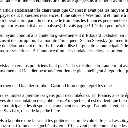
rait été fortement ébranlée. Je dois dire que je suis très fier d’avoir co
 article établissant très clairement que Charest n’avait pas les moyens de
 payer deux luxueuses résidences, l’une située à Westmount et l’autre à N
 libéral a fini par admettre que le trou dans les finances personnelles du
ui correspondait à mes analyses). J’avais gagné ! J’étais à peu près le se
ent ayant conduit à la chute du gouvernement d’Édouard Daladier, en Fra
ccusait de corruption. La mort de l’arnaqueur Sacha Stavisky (un meurt
 de détournement de fonds. Il avait utilisé l’argent de la municipalité 
 sur ses crimes. À l’annonce d’un tel scandale, les citoyens prirent la 
avisky et certains politiciens haut placés. Les relations du fraudeur lui 
nement Daladier ne trouvèrent rien de plus intelligent à répondre que les
gouvernement Daladier sombra. Gaston Doumergue reprit les rênes.
des limites à prendre les gens pour des imbéciles. En France, à cette épo
es de dissimulation des politiciens. Au Québec, il est évident que bien 
onde municipal et les despotes aucunement éclairés qui l’administrent, l
Stavisky, c’est de la petite bière !
 à la police que faisaient les politiciens afin de calmer le jeu. Les citoy
t bien raison. Comme les Québécois, en 2010, savent pertinemment que les