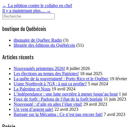
←
La pétition contre le collabo en chef
Il y a maintenant plus…
→
Search
for:
boutique du Québécois
disquaire de Québec Radio
(3)
librairie des éditions du Québécois
(51)
Articles récents
Nouveautés printemps 2026!
8 juillet 2026
Les élections au temps des Patriotes!
18 mai 2025
La quête de la souveraineté : Porto Rico et le Québec
19 févrie
Usine Northvolt à 7G$ : à qui ça profite?
5 mai 2024
La Palestine et Nous
19 avril 2024
L’indépendance : une lutte ouvrière à mener jusqu’au bout
1 ju
Feux de forêt : Parlons de l’état de la forêt boréale
11 juin 2023
Nouveauté : d’aile en ailes l’élan vital!
29 avril 2023
Un vent d’argent sale!
22 avril 2023
Barrage sur la Mécatina : Ce n’est pas encore fait!
7 avril 2023
Poésie