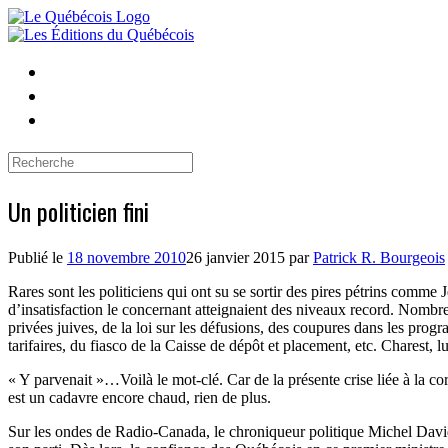
Skip
to
content
Search
for:
Un politicien fini
Publié le
18 novembre 2010
26 janvier 2015
par
Patrick R. Bourgeois
Rares sont les politiciens qui ont su se sortir des pires pétrins comme 
d’insatisfaction le concernant atteignaient des niveaux record. Nombreu
privées juives, de la loi sur les défusions, des coupures dans les pro
tarifaires, du fiasco de la Caisse de dépôt et placement, etc. Charest, lu
« Y parvenait »…Voilà le mot-clé. Car de la présente crise liée à la co
est un cadavre encore chaud, rien de plus.
Sur les ondes de Radio-Canada, le chroniqueur politique Michel David a