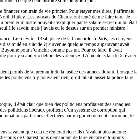
ntribué à ce que cette histoire sorte au grand jour.
 financer son train de vie princier. Pour étayer mes dires, j’affirmais
orth Hatley. Les avocats de Charest ont tenté de me faire taire. Je
 premier ministre pouvait s’expliquer par le salaire secret qui lui était
ul à le savoir, mais j’avais eu le dessus sur un premier ministre !
nce. Le 6 février 1934, place de la Concorde, à Paris, les citoyens
re dissimulé en suicide ?) survenue quelque temps auparavant avait
de Bayonne pour s’enrichir comme pas un. Pour ce faire, il avait
rue pour y scander « dehors les voleurs ». L’émeute éclata le 6 février
avaient permis de se prémunir de la justice des années durant. Lorsque la
 politiciens n’y pouvaient rien, qu’il fallait laisser la police faire
que, il était clair que bien des politiciens profitaient des arnaques
des politiciens libéraux profitent d’un système de corruption qui
es nominations partisanes effectuées par un gouvernement corrompu, les
ens savaient que cela ne réglerait rien ; ils n’avaient plus aucune
 discours de Charest nous demandant de faire encore et toujours