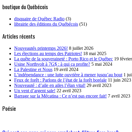
boutique du Québécois
disquaire de Québec Radio
(3)
librairie des éditions du Québécois
(51)
Articles récents
Nouveautés printemps 2026!
8 juillet 2026
Les élections au temps des Patriotes!
18 mai 2025
La quête de la souveraineté : Porto Rico et le Québec
19 févrie
Usine Northvolt à 7G$ : à qui ça profite?
5 mai 2024
La Palestine et Nous
19 avril 2024
L’indépendance : une lutte ouvrière à mener jusqu’au bout
1 ju
Feux de forêt : Parlons de l’état de la forêt boréale
11 juin 2023
Nouveauté : d’aile en ailes l’élan vital!
29 avril 2023
Un vent d’argent sale!
22 avril 2023
Barrage sur la Mécatina : Ce n’est pas encore fait!
7 avril 2023
Poésie