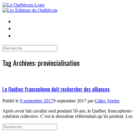
Skip
to
content
Search
for:
Tag Archives:
provincialisation
Le Québec francophone doit rechercher des alliances
Publié le
9 septembre 2017
9 septembre 2017
par
Gilles Verrier
Après avoir fait cavalier seul pendant 50 ans, le Québec francophone
cohésion collective. C’est le deuxième référendum qu’ils perdent. Le
Search
for: