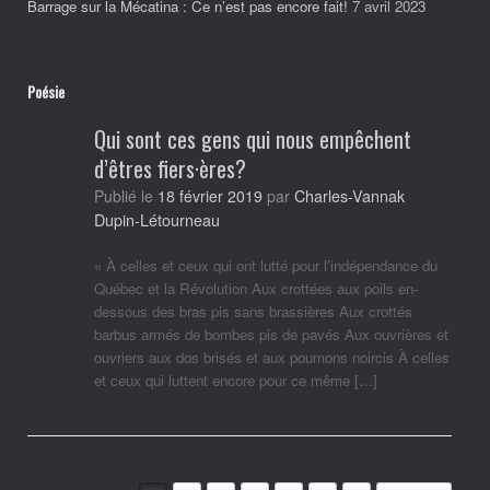
Barrage sur la Mécatina : Ce n’est pas encore fait!
7 avril 2023
Poésie
Qui sont ces gens qui nous empêchent
d’êtres fiers·ères?
Charles-Vannak
Publié le
18 février 2019
par
Dupin-Létourneau
« À celles et ceux qui ont lutté pour l’indépendance du
Québec et la Révolution Aux crottées aux poils en-
dessous des bras pis sans brassières Aux crottés
barbus armés de bombes pis de pavés Aux ouvrières et
ouvriers aux dos brisés et aux poumons noircis À celles
et ceux qui luttent encore pour ce même […]