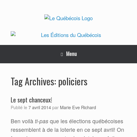
Skip
to
content
Menu
policiers
Tag Archives:
Le sept chanceux!
Marie Eve Richard
Publié le
7 avril 2014
par
Ben voilà
ti-pas
que les élections québécoises
ressemblent à de la loterie en ce sept avril! On