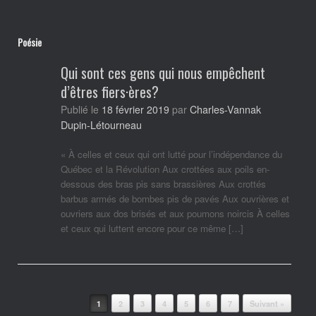
Poésie
Qui sont ces gens qui nous empêchent
d’êtres fiers·ères?
Charles-Vannak
Publié le
18 février 2019
par
Dupin-Létourneau
« À celles et ceux qui ont lutté pour l’indépendance du
Québec et la Révolution Aux crottées aux poils en-
dessous des bras pis sans brassières Aux crottés
barbus armés de bombes pis de pavés Aux ouvrières et
ouvriers aux dos brisés et aux poumons noircis À celles
et ceux qui luttent encore pour ce même […]
Post navigation
1
2
3
4
5
6
7
Suivant »