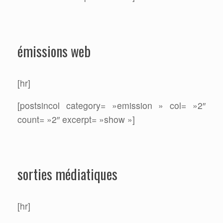
émissions web
[hr]
[postsincol category= »emission » col= »2″
count= »2″ excerpt= »show »]
sorties médiatiques
[hr]