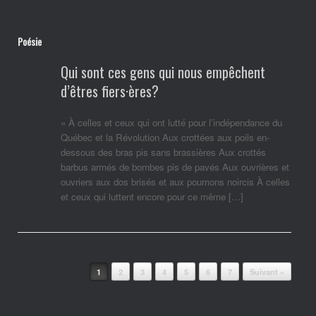
Poésie
Qui sont ces gens qui nous empêchent
d’êtres fiers·ères?
« À celles et ceux qui ont lutté pour l’indépendance du
Québec et la Révolution Aux crottées aux poils en-
dessous des bras pis sans brassières Aux crottés
barbus armés de bombes pis de pavés Aux ouvrières et
ouvriers aux dos brisés et aux poumons noircis À celles
et ceux qui luttent encore pour ce même […]
Post navigation
1
2
3
4
5
6
7
Suivant »