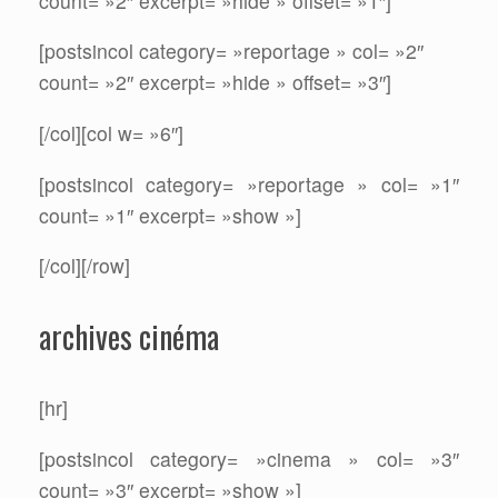
count= »2″ excerpt= »hide » offset= »1″]
[postsincol category= »reportage » col= »2″
count= »2″ excerpt= »hide » offset= »3″]
[/col][col w= »6″]
[postsincol category= »reportage » col= »1″
count= »1″ excerpt= »show »]
[/col][/row]
archives cinéma
[hr]
[postsincol category= »cinema » col= »3″
count= »3″ excerpt= »show »]