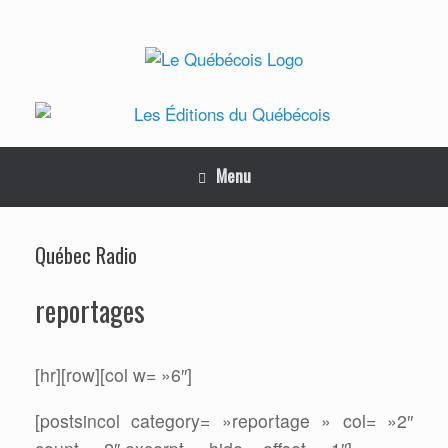
Skip
to
content
Menu
Québec Radio
reportages
[hr][row][col w= »6″]
[postsincol category= »reportage » col= »2″