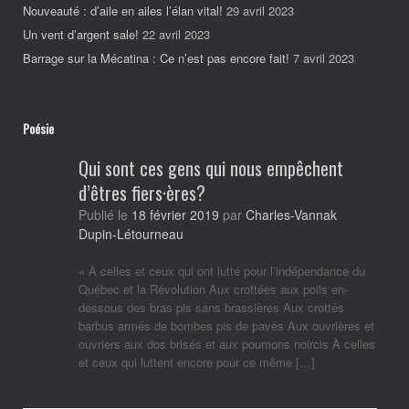
Nouveauté : d’aile en ailes l’élan vital!
29 avril 2023
Un vent d’argent sale!
22 avril 2023
Barrage sur la Mécatina : Ce n’est pas encore fait!
7 avril 2023
Poésie
Qui sont ces gens qui nous empêchent
d’êtres fiers·ères?
Publié le
18 février 2019
par
Charles-Vannak
Dupin-Létourneau
« À celles et ceux qui ont lutté pour l’indépendance du
Québec et la Révolution Aux crottées aux poils en-
dessous des bras pis sans brassières Aux crottés
barbus armés de bombes pis de pavés Aux ouvrières et
ouvriers aux dos brisés et aux poumons noircis À celles
et ceux qui luttent encore pour ce même […]