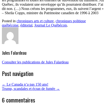
les programmes et toutes les ententes de subvention du ministère. Au
Québec, ils voulaient une enveloppe qu’ils pourraient distribuer. J’ai
dit non. (…) Nous créons les programmes, eux, ils suivent l’argent »
– Sheila Copps, ministre du Patrimoine canadien de 1996 à 2003
Posted in
chroniques arts et culture
,
chroniques politique
québécoise
,
éditorial
,
Journal Le Québécois
.
Jules Falardeau
Consulter les publications de Jules Falardeau
Post navigation
←
Le Canada n’a pas 150 ans!
Trump, scandales et écran de fumée
→
6 commentaires