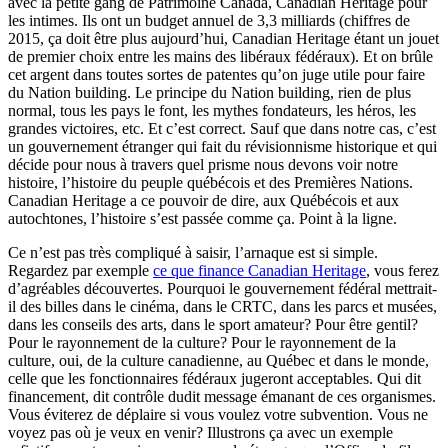
avec la petite gang de Patrimoine Canada, Canadian Heritage pour
les intimes. Ils ont un budget annuel de 3,3 milliards (chiffres de
2015, ça doit être plus aujourd’hui, Canadian Heritage étant un jouet
de premier choix entre les mains des libéraux fédéraux). Et on brûle
cet argent dans toutes sortes de patentes qu’on juge utile pour faire
du Nation building. Le principe du Nation building, rien de plus
normal, tous les pays le font, les mythes fondateurs, les héros, les
grandes victoires, etc. Et c’est correct. Sauf que dans notre cas, c’est
un gouvernement étranger qui fait du révisionnisme historique et qui
décide pour nous à travers quel prisme nous devons voir notre
histoire, l’histoire du peuple québécois et des Premières Nations.
Canadian Heritage a ce pouvoir de dire, aux Québécois et aux
autochtones, l’histoire s’est passée comme ça. Point à la ligne.
Ce n’est pas très compliqué à saisir, l’arnaque est si simple.
Regardez par exemple
ce que finance Canadian Heritage
, vous ferez
d’agréables découvertes. Pourquoi le gouvernement fédéral mettrait-
il des billes dans le cinéma, dans le CRTC, dans les parcs et musées,
dans les conseils des arts, dans le sport amateur? Pour être gentil?
Pour le rayonnement de la culture? Pour le rayonnement de la
culture, oui, de la culture canadienne, au Québec et dans le monde,
celle que les fonctionnaires fédéraux jugeront acceptables. Qui dit
financement, dit contrôle dudit message émanant de ces organismes.
Vous éviterez de déplaire si vous voulez votre subvention. Vous ne
voyez pas où je veux en venir? Illustrons ça avec un exemple