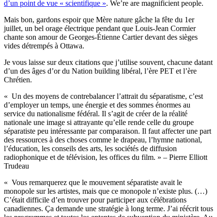
d’un point de vue « scientifique »
. We’re are magnificient people.
Mais bon, gardons espoir que Mère nature gâche la fête du 1er
juillet, un bel orage électrique pendant que Louis-Jean Cormier
chante son amour de Georges-Étienne Cartier devant des sièges
vides détrempés à Ottawa.
Je vous laisse sur deux citations que j’utilise souvent, chacune datant
d’un des âges d’or du Nation building libéral, l’ère PET et l’ère
Chrétien.
« Un des moyens de contrebalancer l’attrait du séparatisme, c’est
d’employer un temps, une énergie et des sommes énormes au
service du nationalisme fédéral. Il s’agit de créer de la réalité
nationale une image si attrayante qu’elle rende celle du groupe
séparatiste peu intéressante par comparaison. Il faut affecter une part
des ressources à des choses comme le drapeau, l’hymne national,
l’éducation, les conseils des arts, les sociétés de diffusion
radiophonique et de télévision, les offices du film. » – Pierre Elliott
Trudeau
« Vous remarquerez que le mouvement séparatiste avait le
monopole sur les artistes, mais que ce monopole n’existe plus. (…)
C’était difficile d’en trouver pour participer aux célébrations
canadiennes. Ça demande une stratégie à long terme. J’ai réécrit tous