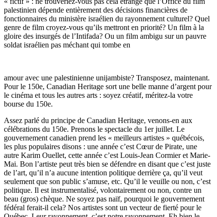
« fictif » : ne trouveriez-vous pas cela étrange que l’Office du film
palestinien dépende entièrement des décisions financières de
fonctionnaires du ministère israélien du rayonnement culturel? Quel
genre de film croyez-vous qu’ils mettront en priorité? Un film à la
gloire des insurgés de l’Intifada? Ou un film ambigu sur un pauvre
soldat israélien pas méchant qui tombe en
amour avec une palestinienne unijambiste? Transposez, maintenant.
Pour le 150e, Canadian Heritage sort une belle manne d’argent pour
le cinéma et tous les autres arts : soyez créatif, méritez-la votre
bourse du 150e.
Assez parlé du principe de Canadian Heritage, venons-en aux
célébrations du 150e. Prenons le spectacle du 1er juillet. Le
gouvernement canadien prend les « meilleurs artistes » québécois,
les plus populaires disons : une année c’est Cœur de Pirate, une
autre Karim Ouellet, cette année c’est Louis-Jean Cormier et Marie-
Mai. Bon l’artiste peut très bien se défendre en disant que c’est juste
de l’art, qu’il n’a aucune intention politique derrière ça, qu’il veut
seulement que son public s’amuse, etc. Qu’il le veuille ou non, c’est
politique. Il est instrumentalisé, volontairement ou non, contre un
beau (gros) chèque. Ne soyez pas naïf, pourquoi le gouvernement
fédéral ferait-il cela? Nos artistes sont un vecteur de fierté pour le
Québec. Leur rayonnement, c’est notre rayonnement. Eh bien le