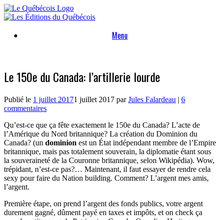
Skip
to
content
Menu
Le 150e du Canada: l’artillerie lourde
Publié le
1 juillet 2017
1 juillet 2017
par
Jules Falardeau
|
6
commentaires
Qu’est-ce que ça fête exactement le 150e du Canada? L’acte de
l’Amérique du Nord britannique? La création du Dominion du
Canada? (un
dominion
est un État indépendant membre de l’Empire
britannique, mais pas totalement souverain, la diplomatie étant sous
la souveraineté de la Couronne britannique, selon Wikipédia). Wow,
trépidant, n’est-ce pas?… Maintenant, il faut essayer de rendre cela
sexy pour faire du Nation building. Comment? L’argent mes amis,
l’argent.
Première étape, on prend l’argent des fonds publics, votre argent
durement gagné, dûment payé en taxes et impôts, et on check ça