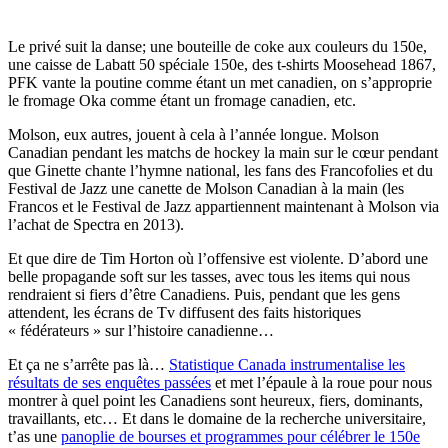
Le privé suit la danse; une bouteille de coke aux couleurs du 150e,
une caisse de Labatt 50 spéciale 150e, des t-shirts Moosehead 1867,
PFK vante la poutine comme étant un met canadien, on s’approprie
le fromage Oka comme étant un fromage canadien, etc.
Molson, eux autres, jouent à cela à l’année longue. Molson
Canadian pendant les matchs de hockey la main sur le cœur pendant
que Ginette chante l’hymne national, les fans des Francofolies et du
Festival de Jazz une canette de Molson Canadian à la main (les
Francos et le Festival de Jazz appartiennent maintenant à Molson via
l’achat de Spectra en 2013).
Et que dire de Tim Horton où l’offensive est violente. D’abord une
belle propagande soft sur les tasses, avec tous les items qui nous
rendraient si fiers d’être Canadiens. Puis, pendant que les gens
attendent, les écrans de Tv diffusent des faits historiques
« fédérateurs » sur l’histoire canadienne…
Et ça ne s’arrête pas là…
Statistique Canada instrumentalise les
résultats de ses enquêtes passées
et met l’épaule à la roue pour nous
montrer à quel point les Canadiens sont heureux, fiers, dominants,
travaillants, etc… Et dans le domaine de la recherche universitaire,
t’as une
panoplie de bourses et programmes pour célébrer le 150e