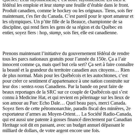
fédéral les emploie et leur
stamp
une feuille d’érable dans le front.
Produit canadien, comme le hockey ou les orignaux. Tiens, sois fier
maintenant, t’es fier du Canada. C’est pareil pour le sport amateur et
les olympiques. Un p’tite fille de la Beauce, championne de sa
discipline, qui rend fiers les gens de sa région et du Québec en
entier, soyez fiers : hop,
stamp,
sois fier, elle est canadienne.
Prenons maintenant l’initiative du gouvernement fédéral de rendre
tous les parcs nationaux gratuits pour l’année du 150e. Ça a l’air
innocent comme ça, mais quel but cela sert? Ça sert à faire connaître
la beauté et la grandeur du territoire canadien aux citoyens… Rien
de plus normal. Mais pour les Québécois et les autochtones, c’est
pour créer ce sentiment d’appartenance à une nation construite sur
leur dos : sentez-vous Canadiens. Par la bande on peut faire de
beaux reportages de la SRC sur ce couple de Québécois qui s’est
connu à Medicine Hat, et qui revient en pèlerinage sur les lieux de
son amour au Parc Echo Dale… Quel beau pays, merci Canada.
Soyez fiers de cette pétromonarchie, paradis fiscal des minières, 2e
exportateur d’armes au Moyen-Orient… La Société Radio-Canada,
qui est aussi une patente à gosses financé directement par Canadian
Heritage soit dit en passant, avec un budget annuel dépassant le
milliard de dollars, de votre argent encore une fois.