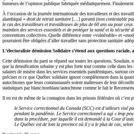
humeurs de l’opinion publique fabriquée médiatiquement. Finalement le
À l’occasion de la journée internationale des travailleurs et des travai
alambiqué «
droit de retrait sanitaire
[…]
garanti (non contestable pa
le cas des travailleurs et travailleuses de plus de 60 ans ou pour c
maintien des services essentiels et de protéger la santé et la sécurité d
conventions collectives. Quelle différence entre «vulnérable» et «modé
pourraient être obligées d’aller travailler sans protection sanitaire a
L’électoraliste démission Solidaire s’étend aux questions raciale,
Cette démission du parti se répand sur toutes les questions. Soudain, 
que la densification urbaine y est plus forte tout comme celle dans les 
salaires de misère dans les services essentiels pandémiques, surtout ceux
préciser et ce que Québec solidaire ignore complètement dans la qua
autochtones que leurs communautés soient maîtresses de leur déconfinem
statistiques par blanc/nonblanc/autochtone comme le fait le Recense
Il en est de même de la contagion dans les prisons fédérales où c’est p
le Service correctionnel du Canada (SCC) est d’ailleurs visé pa
pendant la pandémie. Le Service correctionnel a agi « trop peu 
dans la procédure, par laquelle il est demandé à la Cour d’auto
Le Québec est de loin la province où il y a le plus de cas, selon