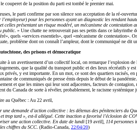
 couperet de la position du parti est tombé le premier mai.
lleuses, le parti confirme par son silence son acceptation de la ré-ouvert
r l’employeur) pour les personnes ayant un diagnostic les rendant ha
eux et celles présentant un risque modéré, un mécanisme de contestatio
u public.
» Une chatte ne retrouverait pas ses petits dans ce labyrinthe 
ré», quels «services essentiels», quel «mécanisme de contestation». On p
déquate, problème dont on connaît l’ampleur, dont le communiqué ne dit u
 autochtone, des prisons et démocratique
suite à un avertissement d’un collectif local, on remarque l’explosion d
logements, que la qualité du transport public et des lieux récréatifs y es
 privés, y est importante. En un mot, ce sont des quartiers racisés, en par
rantaine de communiqués de presse émis depuis le début de la pandémie.
ent et que les mines qui leur sont adjacentes, facteurs de contagion, re
ment du Canada de sorte à révéler, probablement, le racisme systémiqu
ire au Québec : Au 22 avril,
r une demande d’action collective : les détenus des pénitenciers du Qué
et trop tard », est-il allégué. Cette inaction a favorisé l’éclosion de 
riser une action collective. En date de lundi
[19 avril]
, 114 personnes i
 les chiffres du SCC.
(Radio-Canada,
22/04/20
)