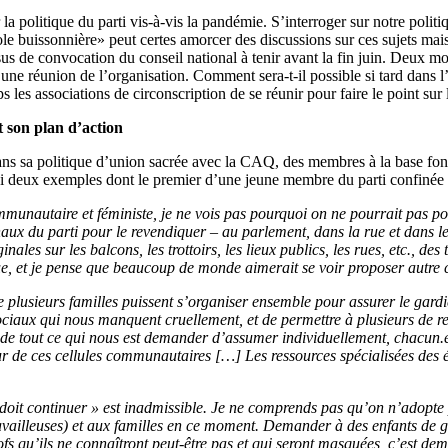
 politique du parti vis-à-vis la pandémie. S’interroger sur notre politiq
ole buissonnière» peut certes amorcer des discussions sur ces sujets mais
ssus de convocation du conseil national à tenir avant la fin juin. Deux 
n une réunion de l’organisation. Comment sera-t-il possible si tard dans 
les associations de circonscription de se réunir pour faire le point sur l
t son plan d’action
ns sa politique d’union sacrée avec la CAQ, des membres à la base font p
ci deux exemples dont le premier d’une jeune membre du parti confinée 
ommunautaire et féministe, je ne vois pas pourquoi on ne pourrait pas 
aux du parti pour le revendiquer – au parlement, dans la rue et dans le
nales sur les balcons, les trottoirs, les lieux publics, les rues, etc., de
, et je pense que beaucoup de monde aimerait se voir proposer autre 
usieurs familles puissent s’organiser ensemble pour assurer le gardien
sociaux qui nous manquent cruellement, et de permettre à plusieurs de re
 de tout ce qui nous est demander d’assumer individuellement, chacun.e
ur de ces cellules communautaires […] Les ressources spécialisées des éc
 doit continuer » est inadmissible. Je ne comprends pas qu’on n’adopte 
availleuses) et aux familles en ce moment. Demander à des enfants de ga
fs qu’ils ne connaîtront peut-être pas et qui seront masquées, c’est d