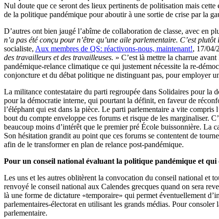
Nul doute que ce seront des lieux pertinents de politisation mais cette 
de la politique pandémique pour aboutir à une sortie de crise par la
D’autres ont bien jaugé l’abîme de collaboration de classe, avec en plu
n’a pas été conçu pour n’être qu’une aile parlementaire. C’est plutôt
socialiste,
Aux membres de QS: réactivons-nous, maintenant!
, 17/04/
des travailleurs et des travailleuses.
» C’est là mettre la charrue avant
pandémique-relance climatique ce qui justement nécessite la re-démocra
conjoncture et du débat politique ne distinguant pas, pour employer un
La militance contestataire du parti regroupée dans Solidaires pour la d
pour la démocratie interne, qui pourtant la définit, en faveur de réco
l’éléphant qui est dans la pièce. Le parti parlementaire a vite compris 
bout du compte enveloppe ces forums et risque de les marginaliser. C
beaucoup moins d’intérêt que le premier pré École buissonnière. La cap
Son hésitation grandit au point que ces forums se contentent de tourner
afin de le transformer en plan de relance post-pandémique.
Pour un conseil national évaluant la politique pandémique et qui 
Les uns et les autres oblitèrent la convocation du conseil national et
renvoyé le conseil national aux Calendes grecques quand on sera revenu
là une forme de dictature «temporaire» qui permet éventuellement d’insti
parlementaires-électorat en utilisant les grands médias. Pour consoler 
parlementaire.