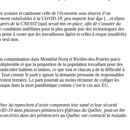
ure scolaire et cautionne celle de l’économie sous réserve d’un
utement vulnérables à la COVID-19, peu importe leur âge
[…et d]
ans
n auprès de la CNESST
[qui]
serait mis en place, afin de s’assurer du
de conditions indéfinies pour la plus grande joie des technologues des
eine à croire que les travailleuses âgées et celles à risque (modérée)
n seul mot.
e la contamination dans Montréal-Nord et Rivière-des-Prairies parce
t déplorable et que la proportion de la population travaillant pour des
ticulier haïtiens et latinos, ce que tout et chacun a de la difficulté à
 Tout comme le parti y ignore la demande pressante de responsables
stent fermées. Le parti pourrait au moins réclamer de colliger les
e jusque dans la mort pandémique comme c’est le cas aux ÉU.
bec lui reprochent d’avoir compromis leur santé et leur sécurité
COVID-19 dans plusieurs pénitenciers fédéraux du Québec, peut-on lire
ncarcérées dans des pénitenciers au Québec ont contracté la maladie.