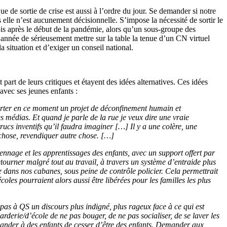
ue de sortie de crise est aussi à l’ordre du jour. Se demander si notre
 elle n’est aucunement décisionnelle. S’impose la nécessité de sortir le
mois après le début de la pandémie, alors qu’un sous-groupe des
l’année de sérieusement mettre sur la table la tenue d’un CN virtuel
a situation et d’exiger un conseil national.
art de leurs critiques et étayent des idées alternatives. Ces idées
avec ses jeunes enfants :
porter en ce moment un projet de déconfinement humain et
s médias. Et quand je parle de la rue je veux dire une vraie
s trucs inventifs qu’il faudra imaginer […] Il y a une colère, une
chose, revendiquer autre chose. […]
nage et les apprentissages des enfants, avec un support offert par
tourner malgré tout au travail, à travers un système d’entraide plus
 dans nos cabanes, sous peine de contrôle policier. Cela permettrait
oles pourraient alors aussi être libérées pour les familles les plus
pas à QS un discours plus indigné, plus rageux face à ce qui est
rderie/d’école de ne pas bouger, de ne pas socialiser, de se laver les
emander à des enfants de cesser d’être des enfants. Demander aux