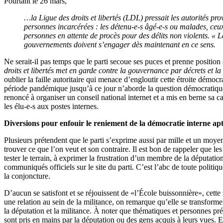
Pourtant le 26 mars,
…la Ligue des droits et libertés (LDL) pressait les autorités pr
personnes incarcérées : les détenu-e-s âgé-e-s ou malades, ceux
personnes en attente de procès pour des délits non violents. « L
gouvernements doivent s’engager dès maintenant en ce sens.
Ne serait-il pas temps que le parti secoue ses puces et prenne position 
droits et libertés met en garde contre la gouvernance par décrets et la
oublier la faille autoritaire qui menace d’engloutir cette étroite dém
période pandémique jusqu’à ce jour n’aborde la question démocratique, 
renoncé à organiser un conseil national internet et a mis en berne sa 
les élu-e-s aux postes internes.
Diversions pour enfouir le reniement de la démocratie interne apte
Plusieurs prétendent que le parti s’exprime aussi par mille et un moyen
trouver ce que l’on veut et son contraire. Il est bon de rappeler que l
tester le terrain, à exprimer la frustration d’un membre de la députatio
communiqués officiels sur le site du parti. C’est l’abc de toute polit
la conjoncture.
D’aucun se satisfont et se réjouissent de «l’École buissonnière», cette 
une relation au sein de la militance, on remarque qu’elle se transfor
la députation et la militance. À noter que thématiques et personnes pré
sont pris en mains par la députation ou des gens acquis à leurs vues. 