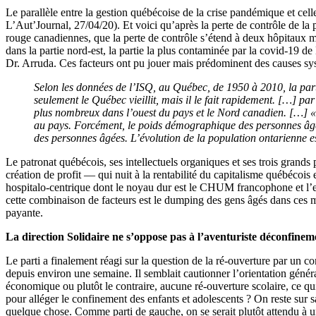
Le parallèle entre la gestion québécoise de la crise pandémique et cel
L’Aut’Journal, 27/04/20). Et voici qu’après la perte de contrôle de la 
rouge canadiennes, que la perte de contrôle s’étend à deux hôpitaux
dans la partie nord-est, la partie la plus contaminée par la covid-19 d
Dr. Arruda. Ces facteurs ont pu jouer mais prédominent des causes sy
Selon les données de l’ISQ, au Québec, de 1950 à 2010, la par
seulement le Québec vieillit, mais il le fait rapidement. […]
plus nombreux dans l’ouest du pays et le Nord canadien. […] « M
au pays. Forcément, le poids démographique des personnes âgé
des personnes âgées. L’évolution de la population ontarienne 
Le patronat québécois, ses intellectuels organiques et ses trois grands
création de profit ― qui nuit à la rentabilité du capitalisme québécois
hospitalo-centrique dont le noyau dur est le CHUM francophone et l’
cette combinaison de facteurs est le dumping des gens âgés dans ces mou
payante.
La direction Solidaire ne s’oppose pas à l’aventuriste déconfine
Le parti a finalement réagi sur la question de la ré-ouverture par un c
depuis environ une semaine. Il semblait cautionner l’orientation généra
économique ou plutôt le contraire, aucune ré-ouverture scolaire, ce q
pour alléger le confinement des enfants et adolescents ? On reste sur s
quelque chose. Comme parti de gauche, on se serait plutôt attendu à une