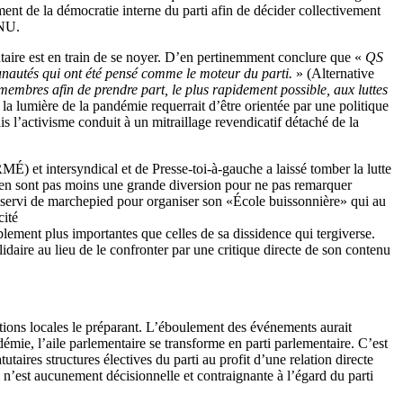
sement de la démocratie interne du parti afin de décider collectivement
ONU.
entaire est en train de se noyer. D’en pertinemment conclure que «
QS
munautés qui ont été pensé comme le moteur du parti.
» (Alternative
membres afin de prendre part, le plus rapidement possible, aux luttes
a lumière de la pandémie requerrait d’être orientée par une politique
 l’activisme conduit à un mitraillage revendicatif détaché de la
MÉ) et intersyndical et de Presse-toi-à-gauche a laissé tomber la lutte
 n’en sont pas moins une grande diversion pour ne pas remarquer
ui a servi de marchepied pour organiser son «École buissonnière» qui au
cité
lement plus importantes que celles de sa dissidence qui tergiverse.
idaire au lieu de le confronter par une critique directe de son contenu
ations locales le préparant. L’éboulement des événements aurait
émie, l’aile parlementaire se transforme en parti parlementaire. C’est
taires structures électives du parti au profit d’une relation directe
i n’est aucunement décisionnelle et contraignante à l’égard du parti