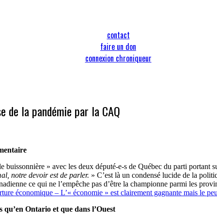
contact
faire un don
connexion chroniqueur
ise de la pandémie par la CAQ
ementaire
ole buissonnière » avec les deux député-e-s de Québec du parti portant s
al, notre devoir est de parler.
» C’est là un condensé lucide de la politi
canadienne ce qui ne l’empêche pas d’être la championne parmi les provin
erture économique – L’« économie » est clairement gagnante mais le peuple
us qu’en Ontario et que dans l’Ouest