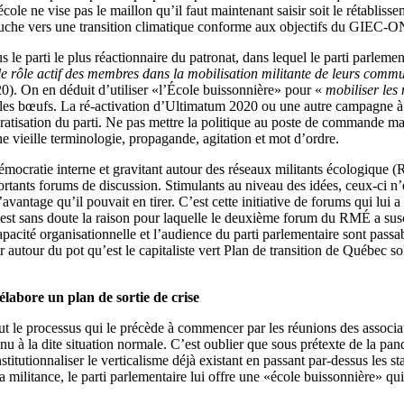
école ne vise pas le maillon qu’il faut maintenant saisir soit le rétablis
 gauche vers une transition climatique conforme aux objectifs du GIEC-
s le parti le plus réactionnaire du patronat, dans lequel le parti parlem
 le rôle actif des membres dans la mobilisation militante de leurs com
20). On en déduit d’utiliser «l’École buissonnière» pour «
mobiliser les 
 les bœufs. La ré-activation d’Ultimatum 2020 ou une autre campagne à l
tisation du parti. Ne pas mettre la politique au poste de commande mais
e vieille terminologie, propagande, agitation et mot d’ordre.
émocratie interne et gravitant autour des réseaux militants écologique (R
nfortants forums de discussion. Stimulants au niveau des idées, ceux-ci
l’avantage qu’il pouvait en tirer. C’est cette initiative de forums qui l
’est sans doute la raison pour laquelle le deuxième forum du RMÉ a sus
acité organisationnelle et l’audience du parti parlementaire sont passab
 autour du pot qu’est le capitaliste vert Plan de transition de Québec sol
élabore un plan de sortie de crise
 tout le processus qui le précède à commencer par les réunions des associ
 à la dite situation normale. C’est oublier que sous prétexte de la pand
tutionnaliser le verticalisme déjà existant en passant par-dessus les statu
la militance, le parti parlementaire lui offre une «école buissonnière» qu