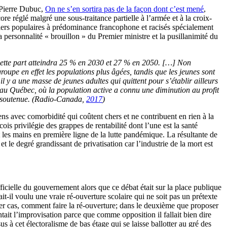
 (Pierre Dubuc,
On ne s’en sortira pas de la façon dont c’est mené
,
e réglé malgré une sous-traitance partielle à l’armée et à la croix-
ers populaires à prédominance francophone et racisés spécialement
 personnalité « brouillon » du Premier ministre et la pusillanimité du
 Cette part atteindra 25 % en 2030 et 27 % en 2050. […] Non
groupe en effet les populations plus âgées, tandis que les jeunes sont
y a une masse de jeunes adultes qui quittent pour s’établir ailleurs
u Québec, où la population active a connu une diminution au profit
on soutenue. (Radio-Canada,
2017
)
ens avec comorbidité qui coûtent chers et ne contribuent en rien à la
is privilégie des grappes de rentabilité dont l’une est la santé
es mains en première ligne de la lutte pandémique. La résultante de
 le degré grandissant de privatisation car l’industrie de la mort est
fficielle du gouvernement alors que ce débat était sur la place publique
it-il voulu une vraie ré-ouverture scolaire qui ne soit pas un prétexte
er cas, comment faire la ré-ouverture; dans le deuxième que proposer
ntait l’improvisation parce que comme opposition il fallait bien dire
 à cet électoralisme de bas étage qui se laisse ballotter au gré des