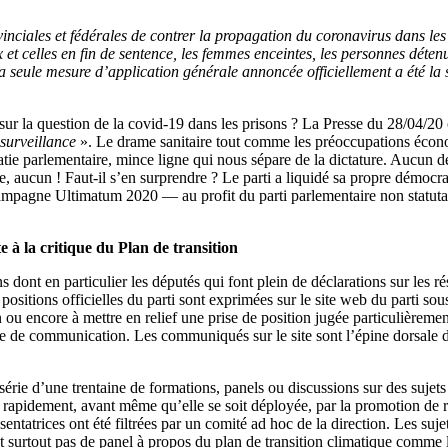
ovinciales et fédérales de contrer la propagation du coronavirus dans les
 et celles en fin de sentence, les femmes enceintes, les personnes déten
a seule mesure d’application générale annoncée officiellement a été la s
sur la question de la covid-19 dans les prisons ? La Presse du 28/04/20 c
 surveillance
». Le drame sanitaire tout comme les préoccupations économi
ocratie parlementaire, mince ligne qui nous sépare de la dictature. Aucu
aucun ! Faut-il s’en surprendre ? Le parti a liquidé sa propre démocrat
campagne Ultimatum 2020 ― au profit du parti parlementaire non statutai
 à la critique du Plan de transition
s dont en particulier les députés qui font plein de déclarations sur les r
es positions officielles du parti sont exprimées sur le site web du parti
n ou encore à mettre en relief une prise de position jugée particulièremen
ique de communication. Les communiqués sur le site sont l’épine dorsale
série d’une trentaine de formations, panels ou discussions sur des sujets 
me rapidement, avant même qu’elle se soit déployée, par la promotion de
sentatrices ont été filtrées par un comité ad hoc de la direction. Les su
Et surtout pas de panel à propos du plan de transition climatique comme