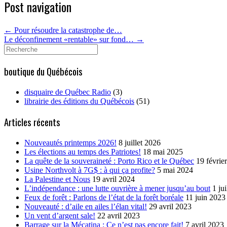
Post navigation
←
Pour résoudre la catastrophe de…
Le déconfinement «rentable» sur fond…
→
Search
for:
boutique du Québécois
disquaire de Québec Radio
(3)
librairie des éditions du Québécois
(51)
Articles récents
Nouveautés printemps 2026!
8 juillet 2026
Les élections au temps des Patriotes!
18 mai 2025
La quête de la souveraineté : Porto Rico et le Québec
19 févrie
Usine Northvolt à 7G$ : à qui ça profite?
5 mai 2024
La Palestine et Nous
19 avril 2024
L’indépendance : une lutte ouvrière à mener jusqu’au bout
1 ju
Feux de forêt : Parlons de l’état de la forêt boréale
11 juin 2023
Nouveauté : d’aile en ailes l’élan vital!
29 avril 2023
Un vent d’argent sale!
22 avril 2023
Barrage sur la Mécatina : Ce n’est pas encore fait!
7 avril 2023