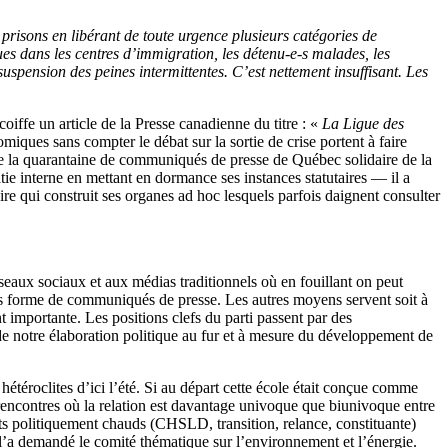
 prisons en libérant de toute urgence plusieurs catégories de
ues dans les centres d’immigration, les détenu-e-s malades, les
uspension des peines intermittentes. C’est nettement insuffisant. Les
oiffe un article de la Presse canadienne du titre : «
La Ligue des
ques sans compter le débat sur la sortie de crise portent à faire
n de la quarantaine de communiqués de presse de Québec solidaire de la
ie interne en mettant en dormance ses instances statutaires ― il a
re qui construit ses organes ad hoc lesquels parfois daignent consulter
éseaux sociaux et aux médias traditionnels où en fouillant on peut
 sous forme de communiqués de presse. Les autres moyens servent soit à
t importante. Les positions clefs du parti passent par des
 de notre élaboration politique au fur et à mesure du développement de
hétéroclites d’ici l’été. Si au départ cette école était conçue comme
 rencontres où la relation est davantage univoque que biunivoque entre
jets politiquement chauds (CHSLD, transition, relance, constituante)
 l’a demandé le comité thématique sur l’environnement et l’énergie.