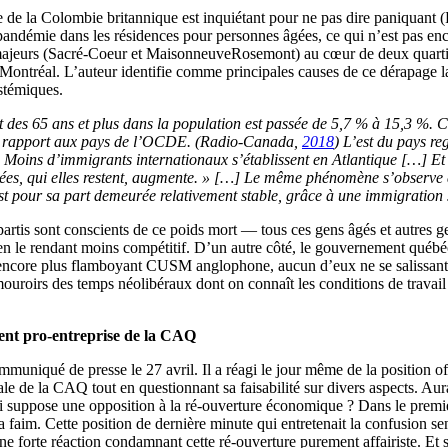
le de la Colombie britannique est inquiétant pour ne pas dire paniquant
pandémie dans les résidences pour personnes âgées, ce qui n’est pas encor
 majeurs (Sacré-Coeur et MaisonneuveRosemont) au cœur de deux quarti
e Montréal. L’auteur identifie comme principales causes de ce dérapage la
stémiques.
t des 65 ans et plus dans la population est passée de 5,7 % à 15,3 %.
 par rapport aux pays de l’OCDE. (Radio-Canada,
2018
) L’est du pays re
oins d’immigrants internationaux s’établissent en Atlantique […] Et il 
es, qui elles restent, augmente. » […] Le même phénomène s’observe a
est pour sa part demeurée relativement stable, grâce à une immigrati
 partis sont conscients de ce poids mort ― tous ces gens âgés et autres g
 en le rendant moins compétitif. D’un autre côté, le gouvernement québéco
encore plus flamboyant CUSM anglophone, aucun d’eux ne se salissant l
roirs des temps néolibéraux dont on connaît les conditions de travail et
ment pro-entreprise de la CAQ
ommuniqué de presse le 27 avril. Il a réagi le jour même de la position o
le de la CAQ tout en questionnant sa faisabilité sur divers aspects. Aura
ui suppose une opposition à la ré-ouverture économique ? Dans le premi
a faim. Cette position de dernière minute qui entretenait la confusion se
 forte réaction condamnant cette ré-ouverture purement affairiste. Et sus