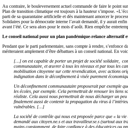
Au contraire, le bouleversement actuel commande de faire le point sur la
Plan de transition climatique est toujours à la hauteur s’impose. «L’éc
parti de sa quarantaine artificielle et dès maintenant amorcer le proce
Solidaires pour la démocratie interne l’avait demandé, il y aurait enfi
avant l’été. Ce sera alors pour le mois d’août. Rien empêche entretemps 
Le conseil national pour un plan pandémique-relance alternatif e
Pendant que le parti parlementaire, sans compte à rendre, s’enfonce da
mériteraient amplement d’être débattues à un conseil national. En voi
[…] on est capable de porter un projet de société solidaire, c
communautaire, et œuvrer à tous les niveaux et par tous les can
mobilisation citoyenne sur cette revendication, avec actions origi
indignation dans le déconfinement à visée purement économique
Un déconfinement communautaire proposerait par exemple que pl
les écoles, par exemple. Cela permettrait de renouer les liens 
réaliste. Cela aussi nous permettrait de nous décharger un peu
finalement aussi de contenir la propagation du virus à l’intérie
vulnérables. […]
La société de contrôle qui nous est proposée parce que « la vie
demandé aux citoyen.ne.s et aux travailleur.se.s (surtout aux tr
mains constamment, de faire confiance à des éducatrices ou pro