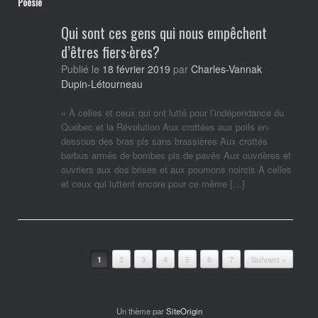
Poésie
Qui sont ces gens qui nous empêchent
d’êtres fiers·ères?
Publié le
18 février 2019
par
Charles-Vannak
Dupin-Létourneau
« À celles et ceux qui ont lutté pour l’indépendance du
Québec et la Révolution Aux crottées aux poils en-
dessous des bras pis sans brassières Aux crottés
barbus armés de bombes pis de pavés Aux ouvrières et
ouvriers aux dos brisés et aux poumons noircis À celles
et ceux qui luttent encore pour ce même […]
Post navigation
1
2
3
4
5
6
7
Suivant »
Un thème par
SiteOrigin