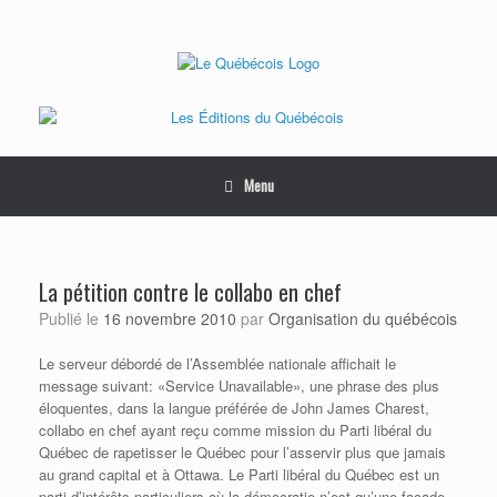
Skip
to
content
Menu
La pétition contre le collabo en chef
Publié le
16 novembre 2010
par
Organisation du québécois
Le serveur débordé de l’Assemblée nationale affichait le
message suivant: «Service Unavailable», une phrase des plus
éloquentes, dans la langue préférée de John James Charest,
collabo en chef ayant reçu comme mission du Parti libéral du
Québec de rapetisser le Québec pour l’asservir plus que jamais
au grand capital et à Ottawa. Le Parti libéral du Québec est un
parti d’intérêts particuliers où la démocratie n’est qu’une façade.