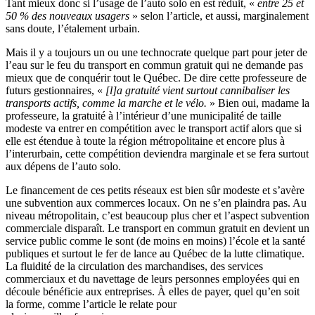
Tant mieux donc si l’usage de l’auto solo en est réduit, «
entre 25 et
50 % des nouveaux usagers
» selon l’article, et aussi, marginalement
sans doute, l’étalement urbain.
Mais il y a toujours un ou une technocrate quelque part pour jeter de
l’eau sur le feu du transport en commun gratuit qui ne demande pas
mieux que de conquérir tout le Québec. De dire cette professeure de
futurs gestionnaires, «
[l]a gratuité vient surtout cannibaliser les
transports actifs, comme la marche et le vélo.
» Bien oui, madame la
professeure, la gratuité à l’intérieur d’une municipalité de taille
modeste va entrer en compétition avec le transport actif alors que si
elle est étendue à toute la région métropolitaine et encore plus à
l’interurbain, cette compétition deviendra marginale et se fera surtout
aux dépens de l’auto solo.
Le financement de ces petits réseaux est bien sûr modeste et s’avère
une subvention aux commerces locaux. On ne s’en plaindra pas. Au
niveau métropolitain, c’est beaucoup plus cher et l’aspect subvention
commerciale disparaît. Le transport en commun gratuit en devient un
service public comme le sont (de moins en moins) l’école et la santé
publiques et surtout le fer de lance au Québec de la lutte climatique.
La fluidité de la circulation des marchandises, des services
commerciaux et du navettage de leurs personnes employées qui en
découle bénéficie aux entreprises. À elles de payer, quel qu’en soit
la forme, comme l’article le relate pour