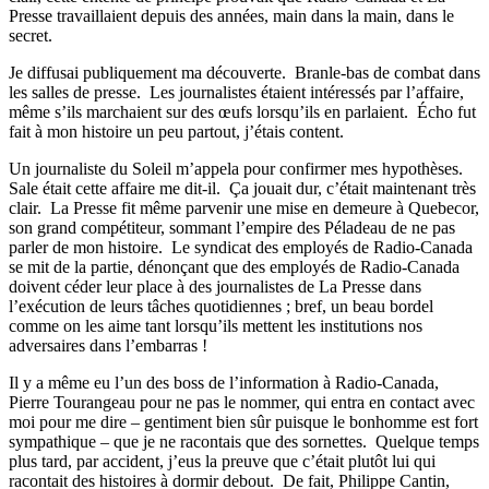
Presse travaillaient depuis des années, main dans la main, dans le
secret.
Je diffusai publiquement ma découverte. Branle-bas de combat dans
les salles de presse. Les journalistes étaient intéressés par l’affaire,
même s’ils marchaient sur des œufs lorsqu’ils en parlaient. Écho fut
fait à mon histoire un peu partout, j’étais content.
Un journaliste du Soleil m’appela pour confirmer mes hypothèses.
Sale était cette affaire me dit-il. Ça jouait dur, c’était maintenant très
clair. La Presse fit même parvenir une mise en demeure à Quebecor,
son grand compétiteur, sommant l’empire des Péladeau de ne pas
parler de mon histoire. Le syndicat des employés de Radio-Canada
se mit de la partie, dénonçant que des employés de Radio-Canada
doivent céder leur place à des journalistes de La Presse dans
l’exécution de leurs tâches quotidiennes ; bref, un beau bordel
comme on les aime tant lorsqu’ils mettent les institutions nos
adversaires dans l’embarras !
Il y a même eu l’un des boss de l’information à Radio-Canada,
Pierre Tourangeau pour ne pas le nommer, qui entra en contact avec
moi pour me dire – gentiment bien sûr puisque le bonhomme est fort
sympathique – que je ne racontais que des sornettes. Quelque temps
plus tard, par accident, j’eus la preuve que c’était plutôt lui qui
racontait des histoires à dormir debout. De fait, Philippe Cantin,