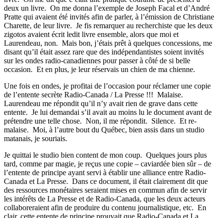
deux un livre. On me donna l’exemple de Joseph Facal et d’André
Pratte qui avaient été invités afin de parler, à l’émission de Christiane
Charette, de leur livre. Je fis remarquer au recherchiste que les deux
zigotos avaient écrit ledit livre ensemble, alors que moi et
Laurendeau, non. Mais bon, j’étais prêt à quelques concessions, me
disant qu’il était assez rare que des indépendantistes soient invités
sur les ondes radio-canadiennes pour passer à côté de si belle
occasion. Et en plus, je leur réservais un chien de ma chienne.
Une fois en ondes, je profitai de l’occasion pour réclamer une copie
de l’entente secrète Radio-Canada / La Presse !!! Malaise.
Laurendeau me répondit qu’il n’y avait rien de grave dans cette
entente. Je lui demandai s’il avait au moins lu le document avant de
prétendre une telle chose. Non, il me répondit. Silence. Et re-
malaise. Moi, à l’autre bout du Québec, bien assis dans un studio
matanais, je souriais.
Je quittai le studio bien content de mon coup. Quelques jours plus
tard, comme par magie, je reçus une copie – caviardée bien sûr – de
l’entente de principe ayant servi à établir une alliance entre Radio-
Canada et La Presse. Dans ce document, il était clairement dit que
des ressources monétaires seraient mises en commun afin de servir
les intérêts de La Presse et de Radio-Canada, que les deux acteurs
collaboreraient afin de produire du contenu journalistique, etc. En
clair, cette entente de principe prouvait que Radio-Canada et La