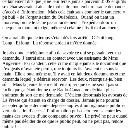
certainement dits que je ne leur ferais jamais parvenir 350$ et qu’ils
se débarrasseraient ainsi de moi et de mon embarrassante demande
d’accès à l’information. Mais cela était sans compter le caractère «
pit bull » de l’organisation du Québécois. Quand on tient un
morceau, on ne le lâche pas si facilement. J’expédiai donc un
chèque au montant exigé, même si cela me faisait mal au coeur.
On aurait dit que le temps s’était dès lors arrêté. C’était long.
Long. Et long. La réponse tardait à m’être donnée.
Je pris donc le téléphone afin de savoir ce qui se passait avec ma
demande. J’entrai ainsi en contact avec une assistante de Mme
Angevine. Par candeur, celle-ci me dit que jamais le document que
j’exigeais n’avait été perdu, que toujours ils l’avaient eu sous la
main. Elle ajouta même qu’il y avait en fait deux documents et me
demanda lequel je désirais recevoir. Les deux, rétorquais-je, bien
sûr ! Mais la jeune fille me fit remarquer que ce ne serait pas si
facile que ça étant donné que Radio-Canada ne décidait plus
vraiment du sort de ma demande. C’étaient désormais les avocats de
La Presse qui étaient en charge du dossier. Jamais je ne pourrai
accepter qu’une demande déposée auprès d’un organisme public en
vertu de la loi d’accès à l’information puisse être remise entre les
mains des avocats d’une compagnie privée ! Le privé ne peut quand
même pas décider de ce que le public peut, ou ne peut pas, rendre
public !