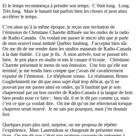
Et le temps recommença à prendre son temps. C’était long. Long.
Très long. Mais le hasard fait parfois bien les choses et peut ainsi
accélérer le temps.
C’est ainsi qu’à la même époque, je reçus une invitation de
l’émission de Christiane Charette diffusée sur les ondes de la radio
de Radio-Canada. On voulait me passer le micro afin que je parle
de mon nouvel essai intitulé Québec bashing. J’acceptai bien sûr.
On me dit de me rendre dans les studios matanais de Radio-Canada
à la date établie. Ce que je fis. À mon arrivée, tout se passait très
bien. Je pris place en studio et mis le casque d’écoute. Christiane
Charette présentait le menu de son émission. Une fois qu’elle eut
terminé, je me rendis bien compte que j’avais été cavalièrement
expulsé de l’émission. Le téléphone sonna. Le réalisateur, Bruno
Guglielminetti me dit que mon sujet était trop délicat, qu’il ne
pouvait pas me passer ainsi en ondes, qu’il faudrait que je sois
chaperonné par un bon ouvrier de Radio-Canada à la langue de bois
bien pendu pour ce faire ; bien sûr, il ne le dit pas comme ça, mais
c’est ce que ça voulait dire. On me dit qu’on me réinviterait lorsque
chaperon serait trouvé. Je ne sais pas pourquoi, mais j’en doutais
fort.
Quelques jours plus tard, surprise, on me proposa de répéter
l’expérience. Marc Laurendeau se chargerait de présenter mon
livre. On me dit que c’était une pratique courante de présenter à