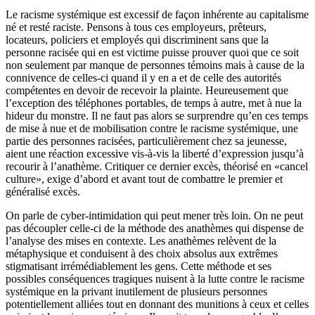
Le racisme systémique est excessif de façon inhérente au capitalisme
né et resté raciste. Pensons à tous ces employeurs, prêteurs,
locateurs, policiers et employés qui discriminent sans que la
personne racisée qui en est victime puisse prouver quoi que ce soit
non seulement par manque de personnes témoins mais à cause de la
connivence de celles-ci quand il y en a et de celle des autorités
compétentes en devoir de recevoir la plainte. Heureusement que
l’exception des téléphones portables, de temps à autre, met à nue la
hideur du monstre. Il ne faut pas alors se surprendre qu’en ces temps
de mise à nue et de mobilisation contre le racisme systémique, une
partie des personnes racisées, particulièrement chez sa jeunesse,
aient une réaction excessive vis-à-vis la liberté d’expression jusqu’à
recourir à l’anathème. Critiquer ce dernier excès, théorisé en «cancel
culture», exige d’abord et avant tout de combattre le premier et
généralisé excès.
On parle de cyber-intimidation qui peut mener très loin. On ne peut
pas découpler celle-ci de la méthode des anathèmes qui dispense de
l’analyse des mises en contexte. Les anathèmes relèvent de la
métaphysique et conduisent à des choix absolus aux extrêmes
stigmatisant irrémédiablement les gens. Cette méthode et ses
possibles conséquences tragiques nuisent à la lutte contre le racisme
systémique en la privant inutilement de plusieurs personnes
potentiellement alliées tout en donnant des munitions à ceux et celles