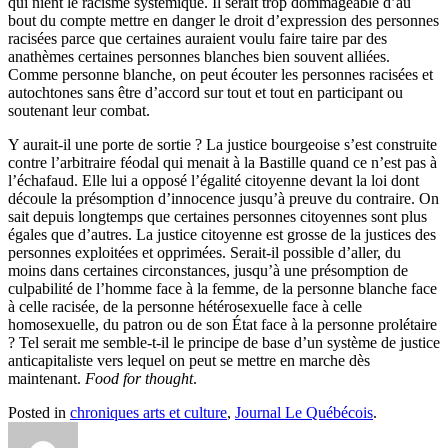
qui nient le racisme systémique. Il serait trop dommageable d’au
bout du compte mettre en danger le droit d’expression des personnes
racisées parce que certaines auraient voulu faire taire par des
anathèmes certaines personnes blanches bien souvent alliées.
Comme personne blanche, on peut écouter les personnes racisées et
autochtones sans être d’accord sur tout et tout en participant ou
soutenant leur combat.
Y aurait-il une porte de sortie ? La justice bourgeoise s’est construite
contre l’arbitraire féodal qui menait à la Bastille quand ce n’est pas à
l’échafaud. Elle lui a opposé l’égalité citoyenne devant la loi dont
découle la présomption d’innocence jusqu’à preuve du contraire. On
sait depuis longtemps que certaines personnes citoyennes sont plus
égales que d’autres. La justice citoyenne est grosse de la justices des
personnes exploitées et opprimées. Serait-il possible d’aller, du
moins dans certaines circonstances, jusqu’à une présomption de
culpabilité de l’homme face à la femme, de la personne blanche face
à celle racisée, de la personne hétérosexuelle face à celle
homosexuelle, du patron ou de son État face à la personne prolétaire
? Tel serait me semble-t-il le principe de base d’un système de justice
anticapitaliste vers lequel on peut se mettre en marche dès
maintenant.
Food for thought
.
Posted in
chroniques arts et culture
,
Journal Le Québécois
.