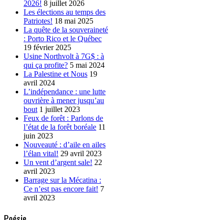
2026!
8 juillet 2026
Les élections au temps des
Patriotes!
18 mai 2025
La quête de la souveraineté
: Porto Rico et le Québec
19 février 2025
Usine Northvolt à 7G$ : à
qui ça profite?
5 mai 2024
La Palestine et Nous
19
avril 2024
L’indépendance : une lutte
ouvrière à mener jusqu’au
bout
1 juillet 2023
Feux de forêt : Parlons de
l’état de la forêt boréale
11
juin 2023
Nouveauté : d’aile en ailes
l’élan vital!
29 avril 2023
Un vent d’argent sale!
22
avril 2023
Barrage sur la Mécatina :
Ce n’est pas encore fait!
7
avril 2023
Poésie