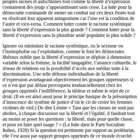
peuples racisés et autochtones tout comme la liberté d’expression
connaissent des jougs s’appesantissant sans cesse. La lutte pour la
démocratie commande de mener un combat sur ces deux fronts tout
en résolvant leur apparent antagonisme car l’une est la condition de
l’autre et vice-versa. Comment lutter contre le racisme systémique
sans la liberté d’expression la plus grande ? Comment lutter pour la
liberté d’expression sans la pluraliste unité populaire la plus solide ?
Ignorer ou minimiser le racisme systémique, ou le sexisme ou
l’homophobie ou l’exploitation, comme le font les démocrates
libéraux oublie que la liberté d’expression se déploie à dimension
variable selon la fortune, la facilité langagière, l’aisance culturelle, le
réseau de relations ou la possibilité d’accès aux médias suite à la
discrimination. Une telle défense individualiste de la liberté
d’expression avantageant objectivement les groupes oppresseurs si
ce n’est que par défaut provoquera tendanciellement chez les
groupes opprimés l’indifférence, la tiédeur et même le rejet de ce
droit. (Il en est ainsi aussi pour le principe basique de la présomption
d’innocence du système de justice d’où le cri de croire les femmes
victimes de viol.) De dire Lénine « Tant que les classes ne sont pas
abolies, à chaque discussion sur la liberté et l’égalité, il faudrait tout
au moins se poser les questions : la liberté, mais pour quelle classe,
et pour en faire quel usage ? » (La lutte dans le Parti Socialiste
Italien, 1920) Si la question est pertinente par rapport au prolétariat,
elle l’est aussi par rapport groupes opprimés de ce monde écorché.