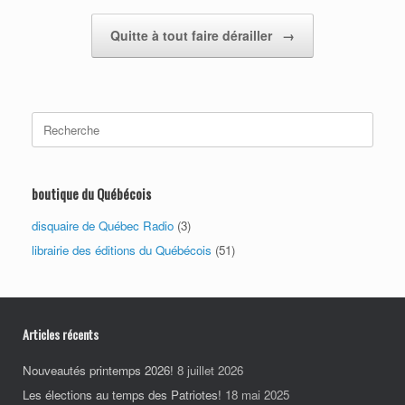
Quitte à tout faire dérailler
→
Search
for:
boutique du Québécois
disquaire de Québec Radio
(3)
librairie des éditions du Québécois
(51)
Articles récents
Nouveautés printemps 2026!
8 juillet 2026
Les élections au temps des Patriotes!
18 mai 2025