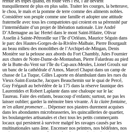
remue les tripes quand, en route vers l’est, l’air devient
tranquillement de plus en plus salin. Traiter les courges, la betterave,
le chou, le maïs et la pomme de terre comme des aliments nobles.
Considérer son peuple comme une famille et adopter une attitude
fraternelle avec tous les compatriotes qui croient en sa pérennité par
l’intermédiaire d’un projet de libération nationale. Lire André
D’Allemagne au lac Hertel dans le mont Saint-Hilaire, Olivar
Asselin à Sainte-Pétronille sur l’île d’Orléans, Maurice Séguin dans
le parc des Hautes-Gorges-de-la-Rivière-Malbaie, Pierre Bourgault
au beau milieu des monolithes de l’Archipel-de-Mingan, Denis
Monière sur la pelouse aux abords du Fort Chambly, Jules Fournier
aux chutes de Notre-Dame-de-Montauban, Pierre Falardeau au pied
de la Butte-du-Vent sur l’île du Cap-aux-Meules, Lionel Groulx sur
un banc de la cathédrale d’Amos, Marcel Chaput dans un camp de
chasse de La Tuque, Gilles Laporte en déambulant dans les rues du
Vieux-Saint-Eustache, Jacques Beauchemin sur le quai de Percé,
Guy Frégault au belvédère de la 175 dans la réserve faunique des
Laurentides et Robert Laplante dans une chaloupe sur le lac
Taureau. Faire des enfants, beaucoup d’enfants; surtout, ne pas les
laisser oublier; garder la mémoire bien vivante.
À la claire fontaine,
m’en allant promener…
Dépenser nos piastres durement acquises
dans les abondantes microbrasseries, les quincailleries de quartier,
les boulangeries artisanales et chez tous les petits commerçants
locaux qui persistent à survivre malgré les ravages causés par les
multinationales sans âme. Encenser nos peintres, nos bédéistes, nos