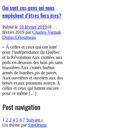
Qui sont ces gens qui nous
empêchent d’êtres fiers·ères?
Publié le
18 février 2019
18
février 2019
par
Charles-Vannak
Dupin-Létourneau
« À celles et ceux qui ont lutté
pour l’indépendance du Québec
et la Révolution Aux crottées aux
poils en-dessous des bras pis sans
brassières Aux crottés barbus
armés de bombes pis de pavés
Aux ouvrières et ouvriers aux dos
brisés et aux poumons noircis À
celles et ceux qui luttent encore
pour ce même […]
Post navigation
1
2
3
4
5
6
7
Suivant »
Un thème par
SiteOrigin