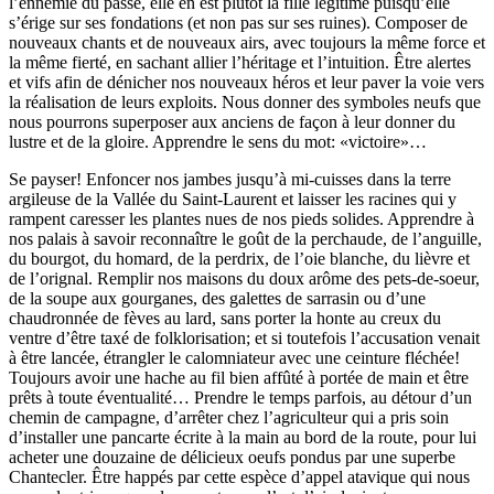
l’ennemie du passé, elle en est plutôt la fille légitime puisqu’elle
s’érige sur ses fondations (et non pas sur ses ruines). Composer de
nouveaux chants et de nouveaux airs, avec toujours la même force et
la même fierté, en sachant allier l’héritage et l’intuition. Être alertes
et vifs afin de dénicher nos nouveaux héros et leur paver la voie vers
la réalisation de leurs exploits. Nous donner des symboles neufs que
nous pourrons superposer aux anciens de façon à leur donner du
lustre et de la gloire. Apprendre le sens du mot: «victoire»…
Se payser! Enfoncer nos jambes jusqu’à mi-cuisses dans la terre
argileuse de la Vallée du Saint-Laurent et laisser les racines qui y
rampent caresser les plantes nues de nos pieds solides. Apprendre à
nos palais à savoir reconnaître le goût de la perchaude, de l’anguille,
du bourgot, du homard, de la perdrix, de l’oie blanche, du lièvre et
de l’orignal. Remplir nos maisons du doux arôme des pets-de-soeur,
de la soupe aux gourganes, des galettes de sarrasin ou d’une
chaudronnée de fèves au lard, sans porter la honte au creux du
ventre d’être taxé de folklorisation; et si toutefois l’accusation venait
à être lancée, étrangler le calomniateur avec une ceinture fléchée!
Toujours avoir une hache au fil bien affûté à portée de main et être
prêts à toute éventualité… Prendre le temps parfois, au détour d’un
chemin de campagne, d’arrêter chez l’agriculteur qui a pris soin
d’installer une pancarte écrite à la main au bord de la route, pour lui
acheter une douzaine de délicieux oeufs pondus par une superbe
Chantecler. Être happés par cette espèce d’appel atavique qui nous