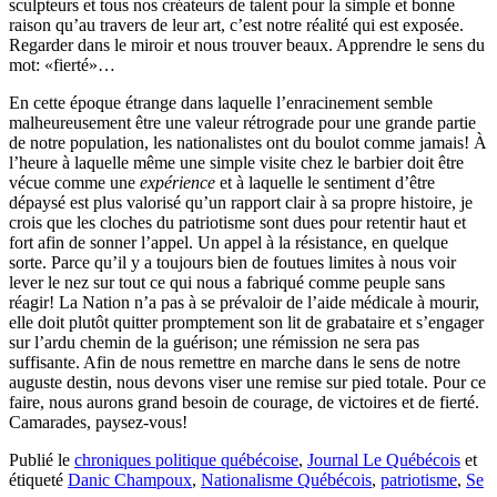
sculpteurs et tous nos créateurs de talent pour la simple et bonne
raison qu’au travers de leur art, c’est notre réalité qui est exposée.
Regarder dans le miroir et nous trouver beaux. Apprendre le sens du
mot: «fierté»…
En cette époque étrange dans laquelle l’enracinement semble
malheureusement être une valeur rétrograde pour une grande partie
de notre population, les nationalistes ont du boulot comme jamais! À
l’heure à laquelle même une simple visite chez le barbier doit être
vécue comme une
expérience
et à laquelle le sentiment d’être
dépaysé est plus valorisé qu’un rapport clair à sa propre histoire, je
crois que les cloches du patriotisme sont dues pour retentir haut et
fort afin de sonner l’appel. Un appel à la résistance, en quelque
sorte. Parce qu’il y a toujours bien de foutues limites à nous voir
lever le nez sur tout ce qui nous a fabriqué comme peuple sans
réagir! La Nation n’a pas à se prévaloir de l’aide médicale à mourir,
elle doit plutôt quitter promptement son lit de grabataire et s’engager
sur l’ardu chemin de la guérison; une rémission ne sera pas
suffisante. Afin de nous remettre en marche dans le sens de notre
auguste destin, nous devons viser une remise sur pied totale. Pour ce
faire, nous aurons grand besoin de courage, de victoires et de fierté.
Camarades, paysez-vous!
Publié le
chroniques politique québécoise
,
Journal Le Québécois
et
étiqueté
Danic Champoux
,
Nationalisme Québécois
,
patriotisme
,
Se