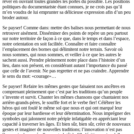
rêver en ouvrant toutes grandes les portes du possible. Les positions
politiques du documentariste étant connues, je ne crois pas qu’il
m’en voudra de lui emprunter sa délicieuse expression afin d’un peu
broder autour.
Se payser! Comme dans: mettre des balises nous permettant de nous
retrouver aisément. Disséminer des points de repère un peu partout
sur notre territoire de façon à ce que, dans le temps et dans l’espace,
notre orientation en soit facilitée. Connaître et faire connaître
l’emplacement des bornes qui délimitent notre terrain. Savoir où
nous sommes, qui nous sommes, et veiller à ce que les autres le
sachent aussi. Prendre pleinement notre place dans l’histoire d’un
lieu, dans son présent, en considérant autant l’importance du passé
que celle de l’avenir. Ne pas regretter et ne pas craindre. Apprendre
le sens du mot: «courage»…
Se payser! Refaire les mêmes gestes que faisaient nos ancêtres en
comprenant pleinement que c’est par les traditions qu’un peuple
s’invente et survit. Chanter les mêmes chansons que chantaient nos
arrière-grands-pères, le souffle fort et le verbe fier! Célébrer les
héros qui ont foulé le même sol que nous et qui ont marqué leur
époque par leur hardiesse et leur détermination. Nous imprégner des
symboles qui jalonnent notre périple infatigable en appréciant leur
capacité à traverser les âges. Et bien sûr, bien sûr, créer de nouveaux
gestes et imaginer de nouvelles traditions; l’innovation n’est pas