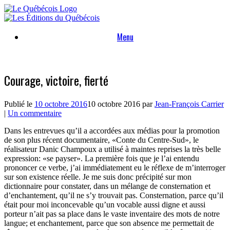
Skip
to
content
Menu
Courage, victoire, fierté
Publié le
10 octobre 2016
10 octobre 2016
par
Jean-François Carrier
|
Un commentaire
Dans les entrevues qu’il a accordées aux médias pour la promotion
de son plus récent documentaire, «Conte du Centre-Sud», le
réalisateur Danic Champoux a utilisé à maintes reprises la très belle
expression: «se payser». La première fois que je l’ai entendu
prononcer ce verbe, j’ai immédiatement eu le réflexe de m’interroger
sur son existence réelle. Je me suis donc précipité sur mon
dictionnaire pour constater, dans un mélange de consternation et
d’enchantement, qu’il ne s’y trouvait pas. Consternation, parce qu’il
était pour moi inconcevable qu’un vocable aussi digne et aussi
porteur n’ait pas sa place dans le vaste inventaire des mots de notre
langue; et enchantement, parce que son absence me permettait de