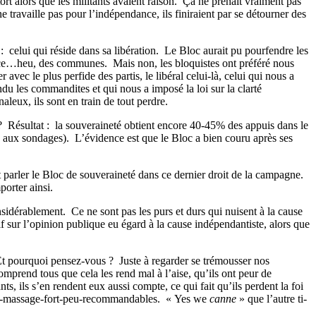
rt alors que les militants avaient raison.
Ça ne prenait vraiment pas
ne travaille pas pour l’indépendance, ils finiraient par se détourner des
:
celui qui réside dans sa libération.
Le Bloc aurait pu pourfendre les
merce…heu, des communes.
Mais non, les bloquistes ont préféré nous
avec le plus perfide des partis, le libéral celui-là, celui qui nous a
u les commandites et qui nous a imposé la loi sur la clarté
leux, ils sont en train de tout perdre.
?
Résultat :
la souveraineté obtient encore 40-45% des appuis dans le
ie aux sondages).
L’évidence est que le Bloc a bien couru après ses
 parler le Bloc de souveraineté dans ce dernier droit de la campagne.
orter ainsi.
onsidérablement.
Ce ne sont pas les purs et durs qui nuisent à la cause
 sur l’opinion publique eu égard à la cause indépendantiste, alors que
t pourquoi pensez-vous ?
Juste à regarder se trémousser nos
comprend tous que cela les rend mal à l’aise, qu’ils ont peur de
ts, ils s’en rendent eux aussi compte, ce qui fait qu’ils perdent la foi
-de-massage-fort-peu-recommandables.
« Yes we
canne
» que l’autre ti-