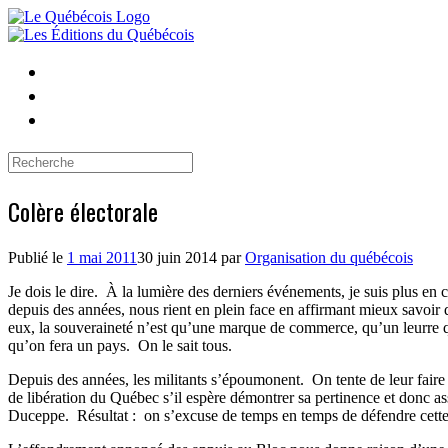
Skip
to
content
Search
for:
Colère électorale
Publié le
1 mai 2011
30 juin 2014
par
Organisation du québécois
Je dois le dire.
À la lumière des derniers événements, je suis plus en 
depuis des années, nous rient en plein face en affirmant mieux savoir que
eux, la souveraineté n’est qu’une marque de commerce, qu’un leurre q
qu’on fera un pays.
On le sait tous.
Depuis des années, les militants s’époumonent.
On tente de leur faire
de libération du Québec s’il espère démontrer sa pertinence et donc ass
Duceppe.
Résultat :
on s’excuse de temps en temps de défendre cette 