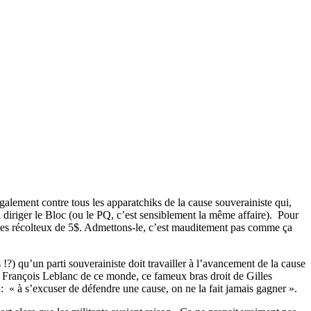
alement contre tous les apparatchiks de la cause souverainiste qui,
en diriger le Bloc (ou le PQ, c’est sensiblement la même affaire).
Pour
 les récolteux de 5$. Admettons-le, c’est mauditement pas comme ça
s !?) qu’un parti souverainiste doit travailler à l’avancement de la cause
s François Leblanc de ce monde, ce fameux bras droit de Gilles
:
« à s’excuser de défendre une cause, on ne la fait jamais gagner ».