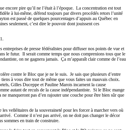
 encore pire qu’il ne l’était à l’époque.
La concentration est tout
idèle à lui-même, défend toujours par divers procédés retors l’unité
Layton est passé de quelques pourcentages d’appuis au Québec en
nes seulement, c’est dire le pouvoir dont jouissent ces
1.
entreprises de presse fédéralistes pour diffuser nos points de vue et
ns le futur.
Il serait comme temps que nous comprenions tous que le
ndantiste, on ne gagnera jamais.
Ça m’apparaît clair comme de l’eau
olère contre le Bloc que je ne le suis.
Je sais que plusieurs d’entre
 tiens à vous dire tout de même que vous faites un mauvais choix.
ls, Gilles Duceppe et Pauline Marois incarnent la cause
omme autant de reculs de la cause indépendantiste.
Si le Bloc mange
a ne manqueront pas d’en rajouter une couche pour être bien sûr que
re les velléitaires de la souveraineté pour les forcer à marcher vers où
arrivé.
Comme il n’est pas arrivé, on ne doit pas changer le décor
ous sommes en train de construire.