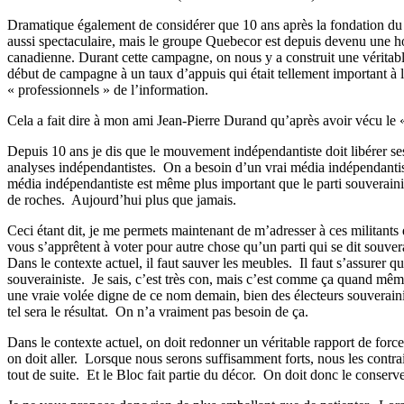
Dramatique également de considérer que 10 ans après la fondation du
aussi spectaculaire, mais le groupe Quebecor est depuis devenu une ho
canadienne. Durant cette campagne, on nous y a construit une véritabl
début de campagne à un taux d’appuis qui était tellement important à la
« professionnels » de l’information.
Cela a fait dire à mon ami Jean-Pierre Durand qu’après avoir vécu le 
Depuis 10 ans je dis que le mouvement indépendantiste doit libérer ses
analyses indépendantistes.
On a besoin d’un vrai média indépendantist
média indépendantiste est même plus important que le parti souveraini
de roches.
Aujourd’hui plus que jamais.
Ceci étant dit, je me permets maintenant de m’adresser à ces militants de
vous s’apprêtent à voter pour autre chose qu’un parti qui se dit souvera
Dans le contexte actuel, il faut sauver les meubles.
Il faut s’assurer 
souverainiste.
Je sais, c’est très con, mais c’est comme ça quand mêm
une vraie volée digne de ce nom demain, bien des électeurs souveraini
tel sera le résultat.
On n’a vraiment pas besoin de ça.
Dans le contexte actuel, on doit redonner un véritable rapport de force
on doit aller.
Lorsque nous serons suffisamment forts, nous les contrain
tout de suite.
Et le Bloc fait partie du décor.
On doit donc le conserver