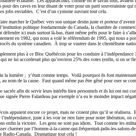
manière éclatante.
Les apparatchiks, comme on le savait tous, avaient to
es pour des caves en leur disant de voter pour un parti souverainiste qui 
des jobs enviables.
C’est d’un cynisme navrant tout cela.
faire marcher le Québec vers son unique destin juste et porteur d’avenir 
e de l’institution politique fondamentale du Canada, la chambre de com
éfendre ici mais surtout là-bas, étant même prêts pour le faire à s’allier 
entement en 1982, qui nous a volé le référendum de 1995, qui nous a pond
procès du système canadien. À trop se vautrer dans le clientélisme nationa
implement plus à ce Bloc Québécois pour les conduire à l’indépendance 
e qui ne lui accorderait plus qu’environ 25% des votes (enfin, si on se f
n la lumière ;
y’était comme temps.
Voilà pourquoi ils font maintenant
c, au nom de la cause.
Faut quand même pas être gêné pour oser se comp
e sacrée afin de servir leurs intérêts bien personnels et ils lui ont nui c
que signée Pierre Falardeau par exemple n’a eu le moindre impact négatif
ois appuient encore ce projet, mais ne croient plus qu’il se réalisera.
E
 l’indépendance, juste à les voir ne rien faire pour notre libération, on 
ns enfin la victoire.
Les gens ne sont pas idiots.
Tout comme les militan
laisser charmer par l’homme-à-la-canne-qui-fréquentait-jadis-les-salons
 de Radio-Canada.
Dramatique tout cela !