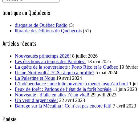
for:
boutique du Québécois
disquaire de Québec Radio
(3)
librairie des éditions du Québécois
(51)
Articles récents
Nouveautés printemps 2026!
8 juillet 2026
Les élections au temps des Patriotes!
18 mai 2025
La quête de la souveraineté : Porto Rico et le Québec
19 févrie
Usine Northvolt à 7G$ : à qui ça profite?
5 mai 2024
La Palestine et Nous
19 avril 2024
L’indépendance : une lutte ouvrière à mener jusqu’au bout
1 ju
Feux de forêt : Parlons de l’état de la forêt boréale
11 juin 2023
Nouveauté : d’aile en ailes l’élan vital!
29 avril 2023
Un vent d’argent sale!
22 avril 2023
Barrage sur la Mécatina : Ce n’est pas encore fait!
7 avril 2023
Poésie