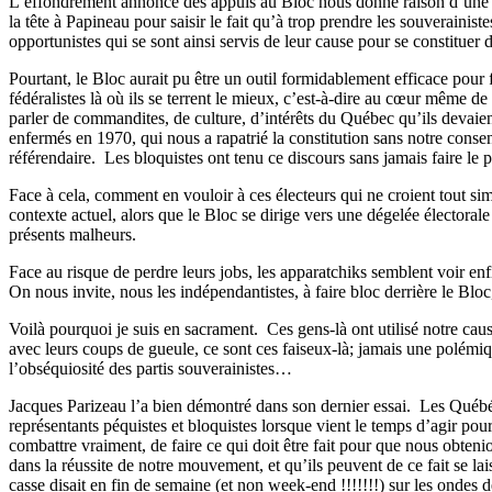
L’effondrement annoncé des appuis au Bloc nous donne raison d’une 
la tête à Papineau pour saisir le fait qu’à trop prendre les souverainist
opportunistes qui se sont ainsi servis de leur cause pour se constituer 
Pourtant, le Bloc aurait pu être un outil formidablement efficace pour 
fédéralistes là où ils se terrent le mieux, c’est-à-dire au cœur mêm
parler de commandites, de culture, d’intérêts du Québec qu’ils devaient d
enfermés en 1970, qui nous a rapatrié la constitution sans notre cons
référendaire. Les bloquistes ont tenu ce discours sans jamais faire le 
Face à cela, comment en vouloir à ces électeurs qui ne croient tout s
contexte actuel, alors que le Bloc se dirige vers une dégelée électoral
présents malheurs.
Face au risque de perdre leurs jobs, les apparatchiks semblent voir enfi
On nous invite, nous les indépendantistes, à faire bloc derrière le Blo
Voilà pourquoi je suis en sacrament.
Ces gens-là ont utilisé notre caus
avec leurs coups de gueule, ce sont ces faiseux-là; jamais une polémi
l’obséquiosité des partis souverainistes…
Jacques Parizeau l’a bien démontré dans son dernier essai.
Les Québéc
représentants péquistes et bloquistes lorsque vient le temps d’agir pour
combattre vraiment, de faire ce qui doit être fait pour que nous obtenio
dans la réussite de notre mouvement, et qu’ils peuvent de ce fait se 
casse disait en fin de semaine (et non week-end !!!!!!!) sur les ondes