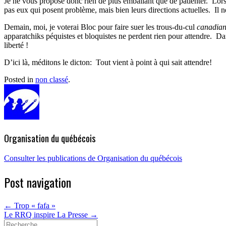
Je ne vous propose donc rien de plus emballant que de patienter.
Lors
pas eux qui posent problème, mais bien
leurs directions actuelles.
Il 
Demain, moi, je voterai Bloc pour faire suer les trous-du-cul
canadian
apparatchiks péquistes et bloquistes ne perdent rien pour attendre.
Dan
liberté !
D’ici là, méditons le dicton: Tout vient à point à qui sait attendre!
Posted in
non classé
.
Organisation du québécois
Consulter les publications de Organisation du québécois
Post navigation
←
Trop « fafa »
Le RRQ inspire La Presse
→
Search