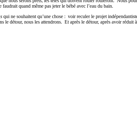
que nous serons prêts, les têtes qui doivent rouler rouleront.
Nous pourr
ne faudrait quand même pas jeter le bébé avec l’eau du bain.
s
qui ne souhaitent qu’une chose :
voir reculer le projet indépendantist
s le détour, nous les attendrons.
Et après le détour, après avoir réduit