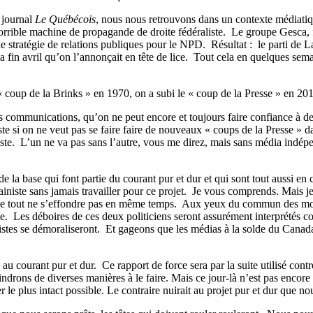
 journal
Le Québécois
, nous nous retrouvons dans un contexte médiatique
rrible machine de propagande de droite fédéraliste.
Le groupe Gesca, f
e stratégie de relations publiques pour le NPD.
Résultat :
le parti de 
 fin avril qu’on l’annonçait en tête de lice.
Tout cela en quelques semai
« coup de la Brinks » en 1970, on a subi le « coup de la Presse » en 201
 communications, qu’on ne peut encore et toujours faire confiance à des 
e si on ne veut pas se faire faire de nouveaux « coups de la Presse » da
ste.
L’un ne va pas sans l’autre, vous me direz, mais sans média indépe
 la base qui font partie du courant pur et dur et qui sont tout aussi en c
iniste sans jamais travailler pour ce projet.
Je vous comprends. Mais je
que tout ne s’effondre pas en même temps.
Aux yeux du commun des morte
e.
Les déboires de ces deux politiciens seront assurément interprétés c
stes se démoraliseront.
Et gageons que les médias à la solde du Canad
 au courant pur et dur.
Ce rapport de force sera par la suite utilisé cont
drons de diverses manières à le faire. Mais ce jour-là n’est pas encore 
 le plus intact possible. Le contraire nuirait au projet pur et dur que n