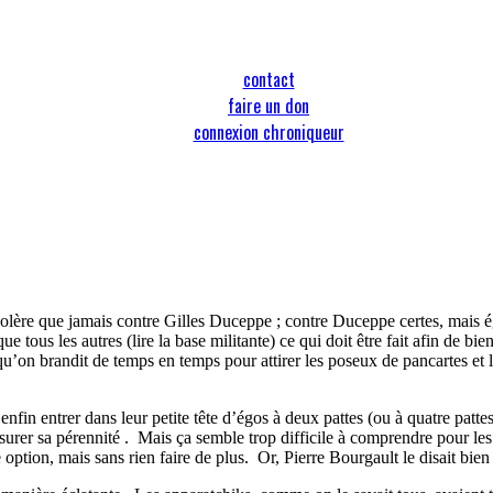
contact
faire un don
connexion chroniqueur
colère que jamais contre Gilles Duceppe ; contre Duceppe certes, mais ég
 tous les autres (lire la base militante) ce qui doit être fait afin de bi
u’on brandit de temps en temps pour attirer les poseux de pancartes et
 enfin entrer dans leur petite tête d’égos à deux pattes (ou à quatre patte
urer sa pérennité .
Mais ça semble trop difficile à comprendre pour le
option, mais sans rien faire de plus.
Or, Pierre Bourgault le disait bien 