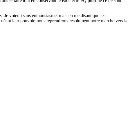
ons le faire tout en conservant le Bloc et le PQ puisque ce ne sont
e.
Je voterai sans enthousiasme, mais en me disant que les
 à néant leur pouvoir, nous reprendrons résolument notre marche vers la