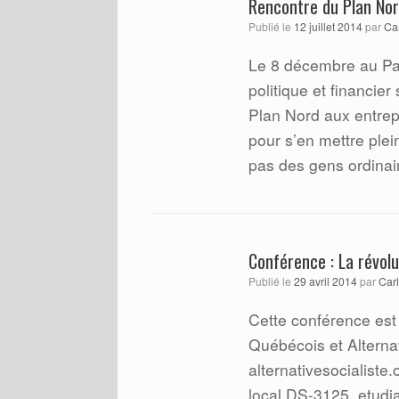
Rencontre du Plan Nor
Publié le
12 juillet 2014
par
Ca
Le 8 décembre au Pala
politique et financier
Plan Nord aux entrepr
pour s’en mettre plein
pas des gens ordinai
Conférence : La révol
Publié le
29 avril 2014
par
Carl
Cette conférence est
Québécois et Alternat
alternativesocialist
local DS-3125, etudi