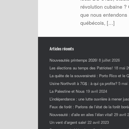
révolution cubaine ?
que nous entendons à
québécois, […]
Articles récents
Nouveautés printemps 2026!
8 juillet 2026
Les élections au temps des Patriotes!
18 mai 2
La quête de la souveraineté : Porto Rico et le
Usine Northvolt à 7G$ : à qui ça profite?
5 mai
La Palestine et Nous
19 avril 2024
L’indépendance : une lutte ouvrière à mener jus
Feux de forêt : Parlons de l’état de la forêt boré
Nouveauté : d’aile en ailes l’élan vital!
29 avril 
Un vent d’argent sale!
22 avril 2023