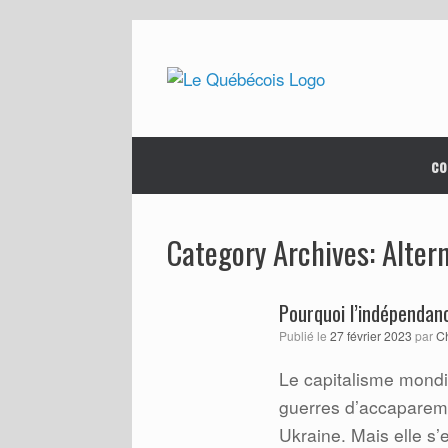
Skip
to
content
co
Altern
Category Archives:
Pourquoi l’indépenda
Publié le
27 février 2023
par
C
Le capitalisme mondia
guerres d’accaparem
Ukraine. Mais elle s’