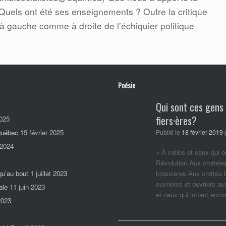
 Quels ont été ses enseignements ? Outre la critique
 gauche comme à droite de l’échiquier politique
Poésie
Qui sont ces gens
fiers·ères?
025
 Québec
19 février 2025
Publié le
18 février 2019
 2024
« À celles et ceux qui o
Révolution Aux crottées
qu’au bout
1 juillet 2023
brassières Aux crottés
ouvrières et ouvriers a
ale
11 juin 2023
et ceux qui luttent enc
2023