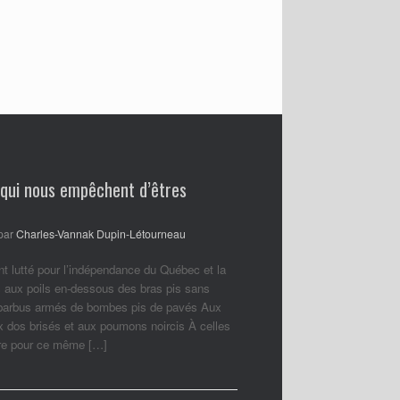
 qui nous empêchent d’êtres
par
Charles-Vannak Dupin-Létourneau
nt lutté pour l’indépendance du Québec et la
 aux poils en-dessous des bras pis sans
 barbus armés de bombes pis de pavés Aux
ux dos brisés et aux poumons noircis À celles
ore pour ce même […]