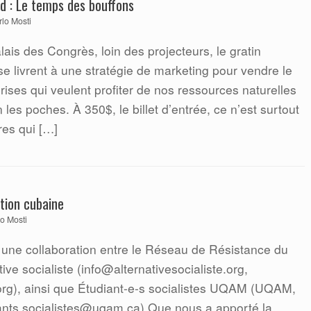
d : Le temps des bouffons
rlo Mosti
is des Congrès, loin des projecteurs, le gratin
 se livrent à une stratégie de marketing pour vendre le
ises qui veulent profiter de nos ressources naturelles
 les poches. À 350$, le billet d’entrée, ce n’est surtout
res qui […]
ution cubaine
o Mosti
 une collaboration entre le Réseau de Résistance du
ive socialiste (info@alternativesocialiste.org,
e.org), ainsi que Étudiant-e-s socialistes UQAM (UQAM,
ants.socialistes@uqam.ca) Que nous a apporté la