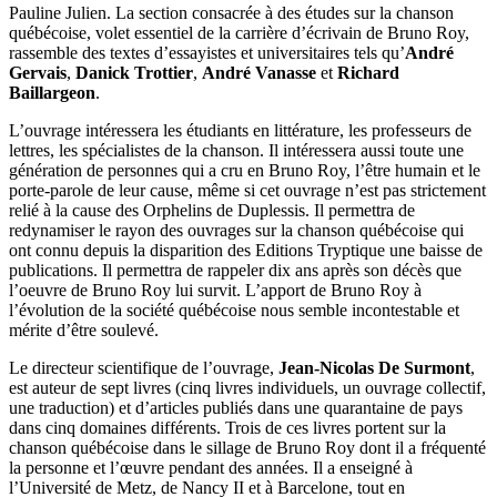
Pauline Julien. La section consacrée à des études sur la chanson
québécoise, volet essentiel de la carrière d’écrivain de Bruno Roy,
rassemble des textes d’essayistes et universitaires tels qu’
André
Gervais
,
Danick Trottier
,
André Vanasse
et
Richard
Baillargeon
.
L’ouvrage intéressera les étudiants en littérature, les professeurs de
lettres, les spécialistes de la chanson. Il intéressera aussi toute une
génération de personnes qui a cru en Bruno Roy, l’être humain et le
porte-parole de leur cause, même si cet ouvrage n’est pas strictement
relié à la cause des Orphelins de Duplessis. Il permettra de
redynamiser le rayon des ouvrages sur la chanson québécoise qui
ont connu depuis la disparition des Editions Tryptique une baisse de
publications. Il permettra de rappeler dix ans après son décès que
l’oeuvre de Bruno Roy lui survit. L’apport de Bruno Roy à
l’évolution de la société québécoise nous semble incontestable et
mérite d’être soulevé.
Le directeur scientifique de l’ouvrage,
Jean-Nicolas De Surmont
,
est auteur de sept livres (cinq livres individuels, un ouvrage collectif,
une traduction) et d’articles publiés dans une quarantaine de pays
dans cinq domaines différents. Trois de ces livres portent sur la
chanson québécoise dans le sillage de Bruno Roy dont il a fréquenté
la personne et l’œuvre pendant des années. Il a enseigné à
l’Université de Metz, de Nancy II et à Barcelone, tout en