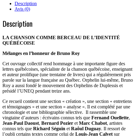
berceau
Description
de
Avis (0)
l'identité
québécoise
Description
LA CHANSON COMME BERCEAU DE L’IDENTITÉ
QUÉBÉCOISE
Mélanges en l’honneur de Bruno Roy
Cet ouvrage collectif rend hommage à une importante figure des
lettres québécoises, spécialiste de la chanson québécoise, enseignant
et auteur prolifique (une trentaine de livres) qui a régulièrement pris
parole sur la langue française au Québec. Orphelin lui-même, Bruno
Roy a aussi fondé le mouvement des Orphelins de Duplessis et
présidé l’UNEQ pendant treize ans.
Ce recueil contient une section « création », une section « entretiens
et témoignages » et une section « analyse ». Il est complété par une
chronologie et une bibliographie sélective. Il rassemble une
vingtaine d’auteurs : écrivains connus tels que
Fernand Ouellette
,
Jean-Paul Daoust
,
Bernard Pozier
et
Marc Chabot
, artistes
connus tels que
Richard Séguin
et
Raôul Duguay
. Il ressort de
l’oubli certains textes comme celui de
Louis-Jean Calvet
sur