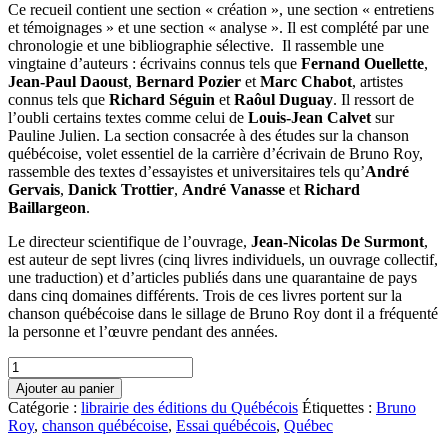
Ce recueil contient une section « création », une section « entretiens
et témoignages » et une section « analyse ». Il est complété par une
chronologie et une bibliographie sélective. Il rassemble une
vingtaine d’auteurs : écrivains connus tels que
Fernand Ouellette
,
Jean-Paul Daoust
,
Bernard Pozier
et
Marc Chabot
, artistes
connus tels que
Richard Séguin
et
Raôul Duguay
. Il ressort de
l’oubli certains textes comme celui de
Louis-Jean Calvet
sur
Pauline Julien. La section consacrée à des études sur la chanson
québécoise, volet essentiel de la carrière d’écrivain de Bruno Roy,
rassemble des textes d’essayistes et universitaires tels qu’
André
Gervais
,
Danick Trottier
,
André Vanasse
et
Richard
Baillargeon
.
Le directeur scientifique de l’ouvrage,
Jean-Nicolas De Surmont
,
est auteur de sept livres (cinq livres individuels, un ouvrage collectif,
une traduction) et d’articles publiés dans une quarantaine de pays
dans cinq domaines différents. Trois de ces livres portent sur la
chanson québécoise dans le sillage de Bruno Roy dont il a fréquenté
la personne et l’œuvre pendant des années.
quantité
de
Ajouter au panier
La
Catégorie :
librairie des éditions du Québécois
Étiquettes :
Bruno
chanson
Roy
,
chanson québécoise
,
Essai québécois
,
Québec
comme