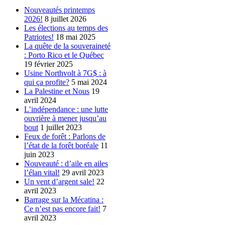
Nouveautés printemps
2026!
8 juillet 2026
Les élections au temps des
Patriotes!
18 mai 2025
La quête de la souveraineté
: Porto Rico et le Québec
19 février 2025
Usine Northvolt à 7G$ : à
qui ça profite?
5 mai 2024
La Palestine et Nous
19
avril 2024
L’indépendance : une lutte
ouvrière à mener jusqu’au
bout
1 juillet 2023
Feux de forêt : Parlons de
l’état de la forêt boréale
11
juin 2023
Nouveauté : d’aile en ailes
l’élan vital!
29 avril 2023
Un vent d’argent sale!
22
avril 2023
Barrage sur la Mécatina :
Ce n’est pas encore fait!
7
avril 2023