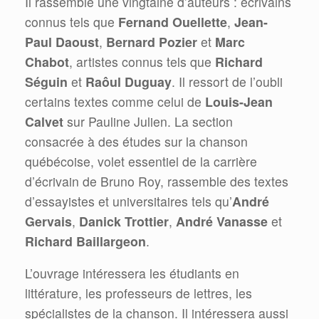
Il rassemble une vingtaine d’auteurs : écrivains
connus tels que
Fernand Ouellette
,
Jean-
Paul Daoust
,
Bernard Pozier
et
Marc
Chabot
, artistes connus tels que
Richard
Séguin
et
Raôul Duguay
. Il ressort de l’oubli
certains textes comme celui de
Louis-Jean
Calvet
sur Pauline Julien. La section
consacrée à des études sur la chanson
québécoise, volet essentiel de la carrière
d’écrivain de Bruno Roy, rassemble des textes
d’essayistes et universitaires tels qu’
André
Gervais
,
Danick Trottier
,
André Vanasse
et
Richard Baillargeon
.
L’ouvrage intéressera les étudiants en
littérature, les professeurs de lettres, les
spécialistes de la chanson. Il intéressera aussi