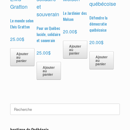
Le Jardinier des
Défendre la
Molson
Le monde selon
démocratie
Elvis Gratton
Pour un Québec
québécoise
20.00
$
lucide, solidaire
25.00
$
et souverain
20.00
$
Ajouter
au
25.00
$
panier
Ajouter
Ajouter
au
au
panier
panier
Ajouter
au
panier
Search
for:
boutique du Québécois