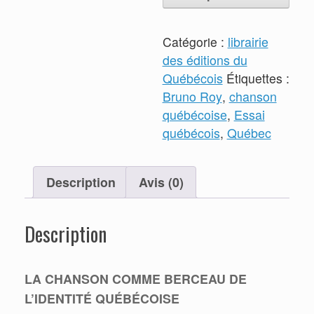
comme
berceau
Catégorie :
librairie
de
des éditions du
l'identité
Québécois
Étiquettes :
québécoise
Bruno Roy
,
chanson
québécoise
,
Essai
québécois
,
Québec
Description
Avis (0)
Description
LA CHANSON COMME BERCEAU DE
L’IDENTITÉ QUÉBÉCOISE