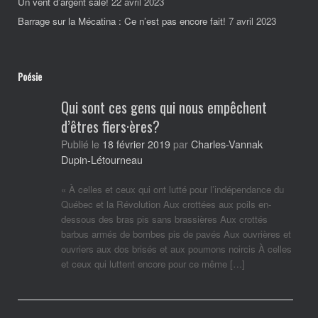
Un vent d’argent sale!
22 avril 2023
Barrage sur la Mécatina : Ce n’est pas encore fait!
7 avril 2023
Poésie
Qui sont ces gens qui nous empêchent
d’êtres fiers·ères?
Charles-Vannak
Publié le
18 février 2019
par
Dupin-Létourneau
« À celles et ceux qui ont lutté pour l’indépendance du
Québec et la Révolution Aux crottées aux poils en-
dessous des bras pis sans brassières Aux crottés
barbus armés de bombes pis de pavés Aux ouvrières et
ouvriers aux dos brisés et aux poumons noircis À celles
et ceux qui luttent encore pour ce même […]