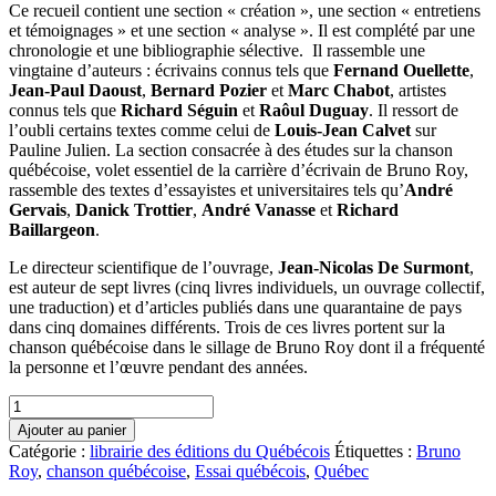
Ce recueil contient une section « création », une section « entretiens
et témoignages » et une section « analyse ». Il est complété par une
chronologie et une bibliographie sélective. Il rassemble une
vingtaine d’auteurs : écrivains connus tels que
Fernand Ouellette
,
Jean-Paul Daoust
,
Bernard Pozier
et
Marc Chabot
, artistes
connus tels que
Richard Séguin
et
Raôul Duguay
. Il ressort de
l’oubli certains textes comme celui de
Louis-Jean Calvet
sur
Pauline Julien. La section consacrée à des études sur la chanson
québécoise, volet essentiel de la carrière d’écrivain de Bruno Roy,
rassemble des textes d’essayistes et universitaires tels qu’
André
Gervais
,
Danick Trottier
,
André Vanasse
et
Richard
Baillargeon
.
Le directeur scientifique de l’ouvrage,
Jean-Nicolas De Surmont
,
est auteur de sept livres (cinq livres individuels, un ouvrage collectif,
une traduction) et d’articles publiés dans une quarantaine de pays
dans cinq domaines différents. Trois de ces livres portent sur la
chanson québécoise dans le sillage de Bruno Roy dont il a fréquenté
la personne et l’œuvre pendant des années.
quantité
de
Ajouter au panier
La
Catégorie :
librairie des éditions du Québécois
Étiquettes :
Bruno
chanson
Roy
,
chanson québécoise
,
Essai québécois
,
Québec
comme