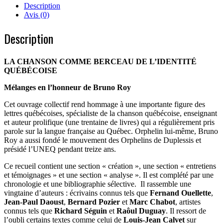
berceau
Description
de
Avis (0)
l'identité
québécoise
Description
LA CHANSON COMME BERCEAU DE L’IDENTITÉ
QUÉBÉCOISE
Mélanges en l’honneur de Bruno Roy
Cet ouvrage collectif rend hommage à une importante figure des
lettres québécoises, spécialiste de la chanson québécoise, enseignant
et auteur prolifique (une trentaine de livres) qui a régulièrement pris
parole sur la langue française au Québec. Orphelin lui-même, Bruno
Roy a aussi fondé le mouvement des Orphelins de Duplessis et
présidé l’UNEQ pendant treize ans.
Ce recueil contient une section « création », une section « entretiens
et témoignages » et une section « analyse ». Il est complété par une
chronologie et une bibliographie sélective. Il rassemble une
vingtaine d’auteurs : écrivains connus tels que
Fernand Ouellette
,
Jean-Paul Daoust
,
Bernard Pozier
et
Marc Chabot
, artistes
connus tels que
Richard Séguin
et
Raôul Duguay
. Il ressort de
l’oubli certains textes comme celui de
Louis-Jean Calvet
sur