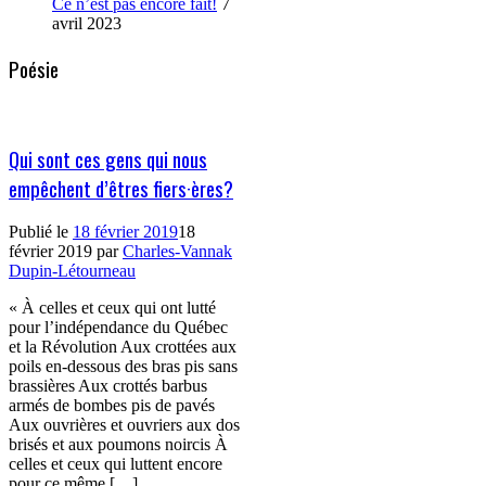
Ce n’est pas encore fait!
7
avril 2023
Poésie
Qui sont ces gens qui nous
empêchent d’êtres fiers·ères?
Publié le
18 février 2019
18
février 2019
par
Charles-Vannak
Dupin-Létourneau
« À celles et ceux qui ont lutté
pour l’indépendance du Québec
et la Révolution Aux crottées aux
poils en-dessous des bras pis sans
brassières Aux crottés barbus
armés de bombes pis de pavés
Aux ouvrières et ouvriers aux dos
brisés et aux poumons noircis À
celles et ceux qui luttent encore
pour ce même […]