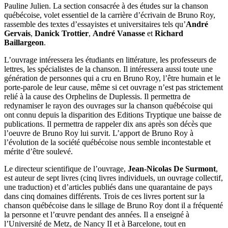
Pauline Julien. La section consacrée à des études sur la chanson
québécoise, volet essentiel de la carrière d’écrivain de Bruno Roy,
rassemble des textes d’essayistes et universitaires tels qu’
André
Gervais
,
Danick Trottier
,
André Vanasse
et
Richard
Baillargeon
.
L’ouvrage intéressera les étudiants en littérature, les professeurs de
lettres, les spécialistes de la chanson. Il intéressera aussi toute une
génération de personnes qui a cru en Bruno Roy, l’être humain et le
porte-parole de leur cause, même si cet ouvrage n’est pas strictement
relié à la cause des Orphelins de Duplessis. Il permettra de
redynamiser le rayon des ouvrages sur la chanson québécoise qui
ont connu depuis la disparition des Editions Tryptique une baisse de
publications. Il permettra de rappeler dix ans après son décès que
l’oeuvre de Bruno Roy lui survit. L’apport de Bruno Roy à
l’évolution de la société québécoise nous semble incontestable et
mérite d’être soulevé.
Le directeur scientifique de l’ouvrage,
Jean-Nicolas De Surmont
,
est auteur de sept livres (cinq livres individuels, un ouvrage collectif,
une traduction) et d’articles publiés dans une quarantaine de pays
dans cinq domaines différents. Trois de ces livres portent sur la
chanson québécoise dans le sillage de Bruno Roy dont il a fréquenté
la personne et l’œuvre pendant des années. Il a enseigné à
l’Université de Metz, de Nancy II et à Barcelone, tout en