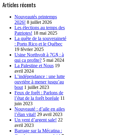
Articles récents
Nouveautés printemps
2026!
8 juillet 2026
Les élections au temps des
Patriotes!
18 mai 2025
La quête de la souveraineté
: Porto Rico et le Québec
19 février 2025
Usine Northvolt à 7G$ : à
qui ça profite?
5 mai 2024
La Palestine et Nous
19
avril 2024
L’indépendance : une lutte
ouvrière à mener jusqu’au
bout
1 juillet 2023
Feux de forêt : Parlons de
l’état de la forêt boréale
11
juin 2023
Nouveauté : d’aile en ailes
l’élan vital!
29 avril 2023
Un vent d’argent sale!
22
avril 2023
Barrage sur la Mécatina :