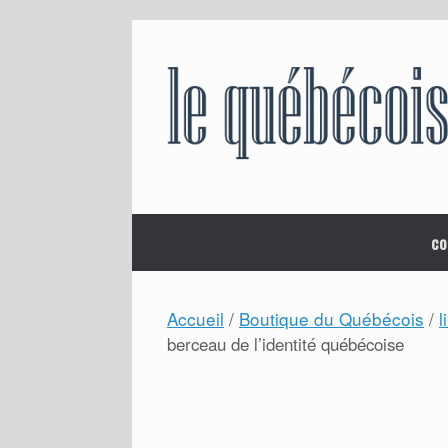
Skip
to
content
co
Accueil
Boutique du Québécois
l
/
/
berceau de l’identité québécoise