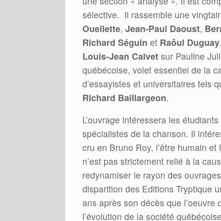
une section « analyse ». Il est com
sélective. Il rassemble une vingtai
Ouellette
,
Jean-Paul Daoust
,
Ber
Richard Séguin
et
Raôul Duguay
Louis-Jean Calvet
sur Pauline Jul
québécoise, volet essentiel de la c
d’essayistes et universitaires tels q
Richard Baillargeon
.
L’ouvrage intéressera les étudiants e
spécialistes de la chanson. Il inté
cru en Bruno Roy, l’être humain et
n’est pas strictement relié à la ca
redynamiser le rayon des ouvrages
disparition des Editions Tryptique u
ans après son décès que l’oeuvre d
l’évolution de la société québécois