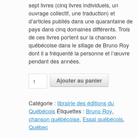
sept livres (cinq livres individuels, un
ouvrage collectif, une traduction) et
d’articles publiés dans une quarantaine de
pays dans cinq domaines différents. Trois
de ces livres portent sur la chanson
québécoise dans le sillage de Bruno Roy
dont il a fréquenté la personne et l’œuvre
pendant des années.
quantité
Ajouter au panier
de
La
chanson
Catégorie :
librairie des éditions du
comme
Québécois
Étiquettes :
Bruno Roy
,
berceau
chanson québécoise
,
Essai québécois
,
de
Québec
l'identité