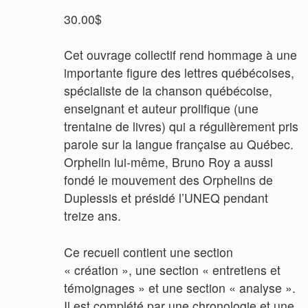
30.00
$
Cet ouvrage collectif rend hommage à une
importante figure des lettres québécoises,
spécialiste de la chanson québécoise,
enseignant et auteur prolifique (une
trentaine de livres) qui a régulièrement pris
parole sur la langue française au Québec.
Orphelin lui-même, Bruno Roy a aussi
fondé le mouvement des Orphelins de
Duplessis et présidé l’UNEQ pendant
treize ans.
Ce recueil contient une section
« création », une section « entretiens et
témoignages » et une section « analyse ».
Il est complété par une chronologie et une