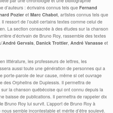
plété par une chronologie et une bibliographie
ne d’auteurs : écrivains connus tels que
Fernand
nard Pozier
et
Marc Chabot
, artistes connus tels que
. Il ressort de l’oubli certains textes comme celui de
ien. La section consacrée à des études sur la chanson
arrière d’écrivain de Bruno Roy, rassemble des textes
u’
André Gervais
,
Danick Trottier
,
André Vanasse
et
n littérature, les professeurs de lettres, les
ressera aussi toute une génération de personnes qui a
 le porte-parole de leur cause, même si cet ouvrage
use des Orphelins de Duplessis. Il permettra de
 sur la chanson québécoise qui ont connu depuis la
ne baisse de publications. Il permettra de rappeler dix
e Bruno Roy lui survit. L’apport de Bruno Roy à
e nous semble incontestable et mérite d’être soulevé.