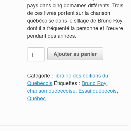
pays dans cinq domaines différents. Trois
de ces livres portent sur la chanson
québécoise dans le sillage de Bruno Roy
dont il a fréquenté la personne et l’œuvre
pendant des années.
quantité
Ajouter au panier
de
La
chanson
Catégorie :
librairie des éditions du
comme
Québécois
Étiquettes :
Bruno Roy
,
berceau
chanson québécoise
,
Essai québécois
,
de
Québec
l'identité
québécoise