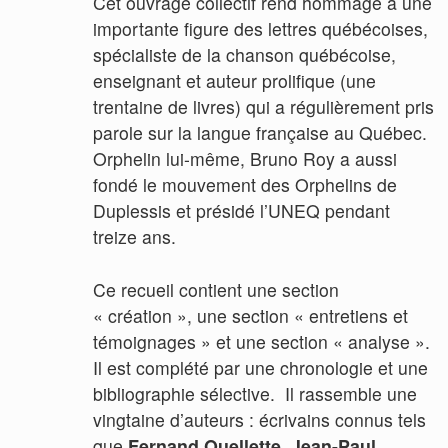
Cet ouvrage collectif rend hommage à une
importante figure des lettres québécoises,
spécialiste de la chanson québécoise,
enseignant et auteur prolifique (une
trentaine de livres) qui a régulièrement pris
parole sur la langue française au Québec.
Orphelin lui-même, Bruno Roy a aussi
fondé le mouvement des Orphelins de
Duplessis et présidé l’UNEQ pendant
treize ans.
Ce recueil contient une section
« création », une section « entretiens et
témoignages » et une section « analyse ».
Il est complété par une chronologie et une
bibliographie sélective. Il rassemble une
vingtaine d’auteurs : écrivains connus tels
que
Fernand Ouellette
,
Jean-Paul