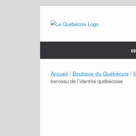
Skip
to
content
co
Accueil
Boutique du Québécois
l
/
/
berceau de l’identité québécoise