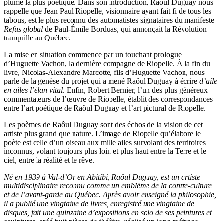
plume la plus poétique. Dans son introduction, Raôul Duguay nous
rappelle que Jean Paul Riopelle, visionnaire ayant fait fi de tous les
tabous, est le plus reconnu des automatistes signataires du manifeste
Refus global
de Paul-Émile Borduas, qui annonçait la Révolution
tranquille au Québec.
La mise en situation commence par un touchant prologue
d’Huguette Vachon, la dernière compagne de Riopelle. À la fin du
livre, Nicolas-Alexandre Marcotte, fils d’Huguette Vachon, nous
parle de la genèse du projet qui a mené Raôul Duguay à écrire
d’aile
en ailes l’élan vital
. Enfin, Robert Bernier, l’un des plus généreux
commentateurs de l’œuvre de Riopelle, établit des correspondances
entre l’art poétique de Raôul Duguay et l’art pictural de Riopelle.
Les poèmes de Raôul Duguay sont des échos de la vision de cet
artiste plus grand que nature. L’image de Riopelle qu’élabore le
poète est celle d’un oiseau aux mille ailes survolant des territoires
inconnus, volant toujours plus loin et plus haut entre la Terre et le
ciel, entre la réalité et le rêve.
Né en 1939 à Val-d’Or en Abitibi, Raôul Duguay, est un artiste
multidisciplinaire reconnu comme un emblème de la contre-culture
et de l’avant-garde au Québec. Après avoir enseigné la philosophie,
il a publié une vingtaine de livres, enregistré une vingtaine de
disques, fait une quinzaine d’expositions en solo de ses peintures et