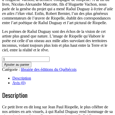
livre, Nicolas-Alexandre Marcotte, fils d’Huguette Vachon, nous
parle de la genèse du projet qui a mené Raôul Duguay à écrire
d’aile
en ailes l’élan vital
. Enfin, Robert Bernier, l’un des plus généreux
commentateurs de l’œuvre de Riopelle, établit des correspondances
entre l’art poétique de Raôul Duguay et l’art pictural de Riopelle.
Les poèmes de Raôul Duguay sont des échos de la vision de cet
artiste plus grand que nature. L’image de Riopelle qu’élabore le
poète est celle d’un oiseau aux mille ailes survolant des territoires
inconnus, volant toujours plus loin et plus haut entre la Terre et le
ciel, entre la réalité et le rêve.
quantité
de
Ajouter au panier
d'aile
Catégorie :
librairie des éditions du Québécois
en
ailes
Description
l'élan
Avis (0)
vital
Description
Ce petit livre en dit long sur Jean Paul Riopelle, le plus célèbre de
nos artistes en arts visuels, à qui Raôul Duguay rend hommage de sa