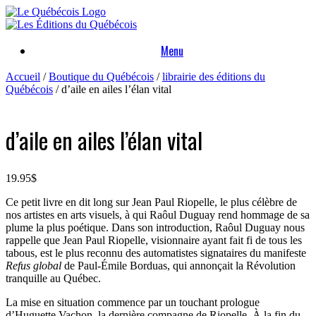
Skip
to
content
Menu
Accueil
/
Boutique du Québécois
/
librairie des éditions du
Québécois
/ d’aile en ailes l’élan vital
d’aile en ailes l’élan vital
19.95
$
Ce petit livre en dit long sur Jean Paul Riopelle, le plus célèbre de
nos artistes en arts visuels, à qui Raôul Duguay rend hommage de sa
plume la plus poétique. Dans son introduction, Raôul Duguay nous
rappelle que Jean Paul Riopelle, visionnaire ayant fait fi de tous les
tabous, est le plus reconnu des automatistes signataires du manifeste
Refus global
de Paul-Émile Borduas, qui annonçait la Révolution
tranquille au Québec.
La mise en situation commence par un touchant prologue
d’Huguette Vachon, la dernière compagne de Riopelle. À la fin du