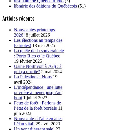
disquaire de Québec Radio
(3)
librairie des éditions du Québécois
(51)
Articles récents
Nouveautés printemps
2026!
8 juillet 2026
Les élections au temps des
Patriotes!
18 mai 2025
La quête de la souveraineté
: Porto Rico et le Québec
19 février 2025
Usine Northvolt à 7G$ : à
qui ça profite?
5 mai 2024
La Palestine et Nous
19
avril 2024
L’indépendance : une lutte
ouvrière à mener jusqu’au
bout
1 juillet 2023
Feux de forêt : Parlons de
l’état de la forêt boréale
11
juin 2023
Nouveauté : d’aile en ailes
l’élan vital!
29 avril 2023
Un vent d’argent sale!
22