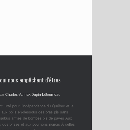
 qui nous empêchent d’êtres
par
Charles-Vannak Dupin-Létourneau
nt lutté pour l’indépendance du Québec et la
 aux poils en-dessous des bras pis sans
 barbus armés de bombes pis de pavés Aux
ux dos brisés et aux poumons noircis À celles