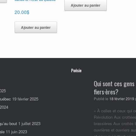
Ajouter au panier
20.00
$
Ajouter au panier
Poésie
Qui sont ces gens
fiers·ères?
025
 Québec
19 février 2025
Publié le
18 février 2019
 2024
« À celles et ceux qui o
Révolution Aux crottées
qu’au bout
1 juillet 2023
brassières Aux crottés
ouvrières et ouvriers a
ale
11 juin 2023