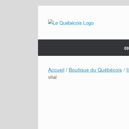
Skip
to
content
co
Accueil
Boutique du Québécois
l
/
/
vital