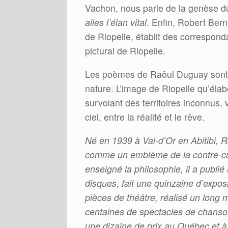
Vachon, nous parle de la genèse d
ailes l’élan vital
. Enfin, Robert Ber
de Riopelle, établit des correspond
pictural de Riopelle.
Les poèmes de Raôul Duguay sont d
nature. L’image de Riopelle qu’élabo
survolant des territoires inconnus, v
ciel, entre la réalité et le rêve.
Né en 1939 à Val-d’Or en Abitibi, R
comme un emblème de la contre-cul
enseigné la philosophie, il a publié
disques, fait une quinzaine d’exposi
pièces de théâtre, réalisé un long
centaines de spectacles de chanson
une dizaine de prix au Québec et à 