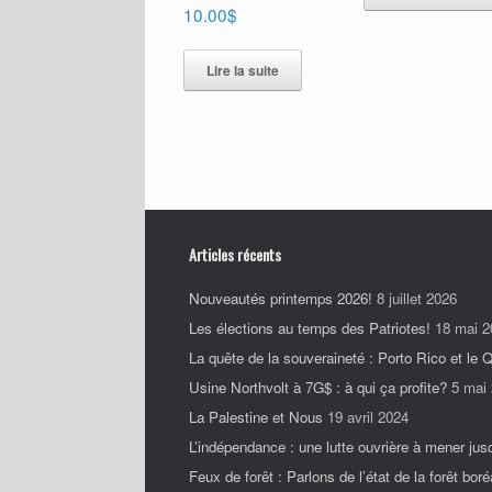
10.00
$
Lire la suite
Articles récents
Nouveautés printemps 2026!
8 juillet 2026
Les élections au temps des Patriotes!
18 mai 2
La quête de la souveraineté : Porto Rico et le
Usine Northvolt à 7G$ : à qui ça profite?
5 mai
La Palestine et Nous
19 avril 2024
L’indépendance : une lutte ouvrière à mener jus
Feux de forêt : Parlons de l’état de la forêt boré