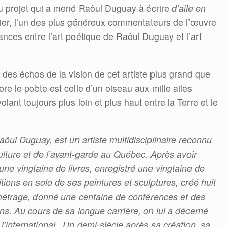
u projet qui a mené Raôul Duguay à écrire
d’aile en
nier, l’un des plus généreux commentateurs de l’œuvre
ances entre l’art poétique de Raôul Duguay et l’art
es échos de la vision de cet artiste plus grand que
re le poète est celle d’un oiseau aux mille ailes
olant toujours plus loin et plus haut entre la Terre et le
aôul Duguay, est un artiste multidisciplinaire reconnu
ture et de l’avant-garde au Québec. Après avoir
 une vingtaine de livres, enregistré une vingtaine de
tions en solo de ses peintures et sculptures, créé huit
 métrage, donné une centaine de conférences et des
s. Au cours de sa longue carrière, on lui a décerné
l’international. Un demi-siècle après sa création, sa