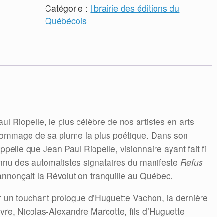
en
Catégorie :
librairie des éditions du
ailes
Québécois
l'élan
vital
aul Riopelle, le plus célèbre de nos artistes en arts
hommage de sa plume la plus poétique. Dans son
pelle que Jean Paul Riopelle, visionnaire ayant fait fi
onnu des automatistes signataires du manifeste
Refus
nnonçait la Révolution tranquille au Québec.
 un touchant prologue d’Huguette Vachon, la dernière
ivre, Nicolas-Alexandre Marcotte, fils d’Huguette